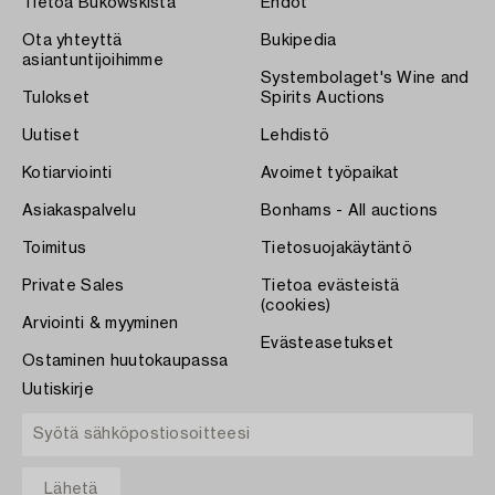
Tietoa Bukowskista
Ehdot
Ota yhteyttä
Bukipedia
asiantuntijoihimme
Systembolaget's Wine and
Tulokset
Spirits Auctions
Uutiset
Lehdistö
Kotiarviointi
Avoimet työpaikat
Asiakaspalvelu
Bonhams - All auctions
Toimitus
Tietosuojakäytäntö
Private Sales
Tietoa evästeistä
(cookies)
Arviointi & myyminen
Evästeasetukset
Ostaminen huutokaupassa
Uutiskirje