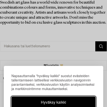
Swedish art glass has a world wide renown for beautiful
combinations colours and forms, innovative techniques and
exuberant creativity. Artists and artisans work closely together
to create unique and attractive artworks. Don't miss the
opportunity to bid on exclusive glass sculptures in this auction.
Suodatin
Napsauttamalla "hyväksy kaikki" suostut evästeiden
LASI
TYHJENNÄ KAIKKI
tallentamiseen laitteellesi verkkosivuston navigoinnin
parantamiseksi, verkkosivuston käytön analysoimiseksi
ja markkinointimme mukauttamiseksi.
Juuri nyt ei löytynyt hakuasi vastaavia kohteita.
Hyväksy kaikki