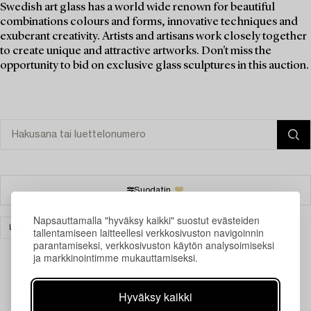
Swedish art glass has a world wide renown for beautiful
combinations colours and forms, innovative techniques and
exuberant creativity. Artists and artisans work closely together
to create unique and attractive artworks. Don't miss the
opportunity to bid on exclusive glass sculptures in this auction.
Suodatin
Napsauttamalla "hyväksy kaikki" suostut evästeiden
LASI
TYHJENNÄ KAIKKI
tallentamiseen laitteellesi verkkosivuston navigoinnin
parantamiseksi, verkkosivuston käytön analysoimiseksi
ja markkinointimme mukauttamiseksi.
Juuri nyt ei löytynyt hakuasi vastaavia kohteita.
Hyväksy kaikki