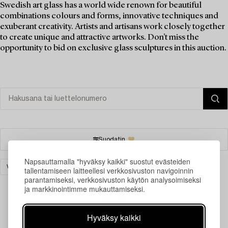
Swedish art glass has a world wide renown for beautiful
combinations colours and forms, innovative techniques and
exuberant creativity. Artists and artisans work closely together
to create unique and attractive artworks. Don't miss the
opportunity to bid on exclusive glass sculptures in this auction.
Suodatin
Napsauttamalla "hyväksy kaikki" suostut evästeiden
VALAISIMET
SEINÄVALAISIMET
TYHJENNÄ KAIKKI
tallentamiseen laitteellesi verkkosivuston navigoinnin
parantamiseksi, verkkosivuston käytön analysoimiseksi
ja markkinointimme mukauttamiseksi.
Juuri nyt ei löytynyt hakuasi vastaavia kohteita.
Hyväksy kaikki