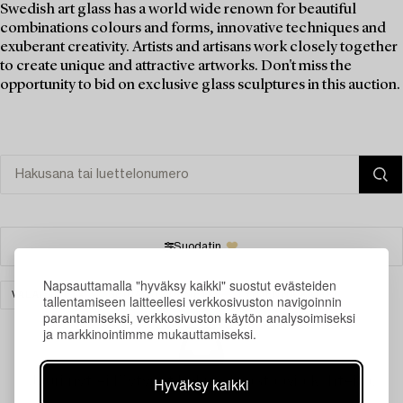
Swedish art glass has a world wide renown for beautiful
combinations colours and forms, innovative techniques and
exuberant creativity. Artists and artisans work closely together
to create unique and attractive artworks. Don't miss the
opportunity to bid on exclusive glass sculptures in this auction.
Suodatin
Napsauttamalla "hyväksy kaikki" suostut evästeiden
VALAISIMET
SEINÄVALAISIMET
TYHJENNÄ KAIKKI
tallentamiseen laitteellesi verkkosivuston navigoinnin
parantamiseksi, verkkosivuston käytön analysoimiseksi
ja markkinointimme mukauttamiseksi.
Juuri nyt ei löytynyt hakuasi vastaavia kohteita.
Hyväksy kaikki