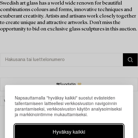
Swedish art glass has a world wide renown for beautiful
combinations colours and forms, innovative techniques and
exuberant creativity. Artists and artisans work closely together
to create unique and attractive artworks. Don't miss the
opportunity to bid on exclusive glass sculptures in this auction.
Suodatin
Napsauttamalla "hyväksy kaikki" suostut evästeiden
VALAISIMET
SEINÄVALAISIMET
TYHJENNÄ KAIKKI
tallentamiseen laitteellesi verkkosivuston navigoinnin
parantamiseksi, verkkosivuston käytön analysoimiseksi
ja markkinointimme mukauttamiseksi.
Juuri nyt ei löytynyt hakuasi vastaavia kohteita.
Hyväksy kaikki