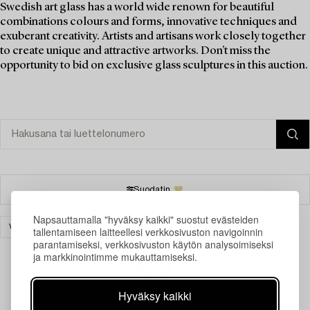
Swedish art glass has a world wide renown for beautiful
combinations colours and forms, innovative techniques and
exuberant creativity. Artists and artisans work closely together
to create unique and attractive artworks. Don't miss the
opportunity to bid on exclusive glass sculptures in this auction.
Suodatin
Napsauttamalla "hyväksy kaikki" suostut evästeiden
VALAISIMET
SEINÄVALAISIMET
TYHJENNÄ KAIKKI
tallentamiseen laitteellesi verkkosivuston navigoinnin
parantamiseksi, verkkosivuston käytön analysoimiseksi
ja markkinointimme mukauttamiseksi.
Juuri nyt ei löytynyt hakuasi vastaavia kohteita.
Hyväksy kaikki