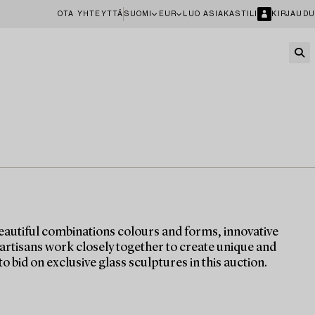
OTA YHTEYTTÄ
SUOMI
EUR
LUO ASIAKASTILI
KIRJAUDU
eautiful combinations colours and forms, innovative
 artisans work closely together to create unique and
o bid on exclusive glass sculptures in this auction.