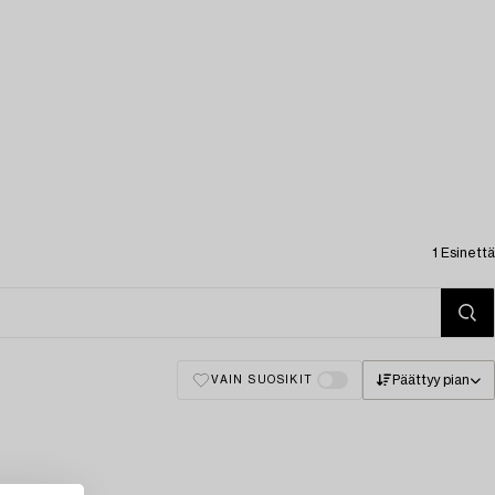
1 Esinettä
Päättyy pian
VAIN SUOSIKIT