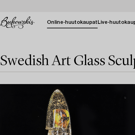
Online-huutokaupat
Live-huutokau
Swedish Art Glass Scul