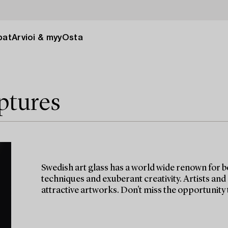
pat
Arvioi & myy
Osta
ptures
Swedish art glass has a world wide renown for b
techniques and exuberant creativity. Artists and
attractive artworks. Don't miss the opportunity t