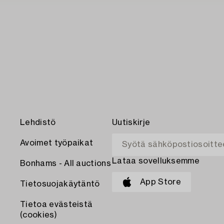
Lehdistö
Uutiskirje
Avoimet työpaikat
Lataa sovelluksemme
Bonhams - All auctions
App Store
Tietosuojakäytäntö
Tietoa evästeistä
(cookies)