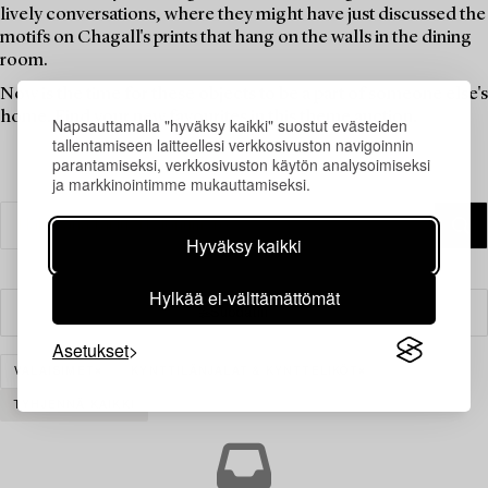
lively conversations, where they might have just discussed the
motifs on Chagall's prints that hang on the walls in the dining
room.
Now is the time for these objects to be a part of someone else's
home. Find your new favourites in this theme auction.
Napsauttamalla "hyväksy kaikki" suostut evästeiden
tallentamiseen laitteellesi verkkosivuston navigoinnin
parantamiseksi, verkkosivuston käytön analysoimiseksi
ja markkinointimme mukauttamiseksi.
Hyväksy kaikki
Hylkää ei-välttämättömät
Suodatin
Asetukset
VALAISIMET
KYNTTILÄNJALAT & KYNTTELIKÖT
TYHJENNÄ KAIKKI