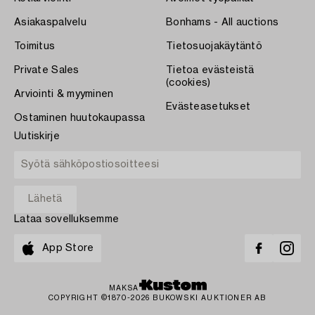
Asiakaspalvelu
Bonhams - All auctions
Toimitus
Tietosuojakäytäntö
Private Sales
Tietoa evästeistä
(cookies)
Arviointi & myyminen
Evästeasetukset
Ostaminen huutokaupassa
Uutiskirje
Lataa sovelluksemme
App Store
MAKSA
COPYRIGHT ©1870-2026 BUKOWSKI AUKTIONER AB