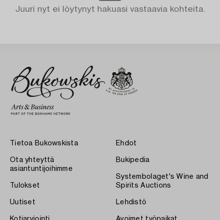
Juuri nyt ei löytynyt hakuasi vastaavia kohteita.
Tietoa Bukowskista
Ehdot
Ota yhteyttä
Bukipedia
asiantuntijoihimme
Systembolaget's Wine and
Tulokset
Spirits Auctions
Uutiset
Lehdistö
Kotiarviointi
Avoimet työpaikat