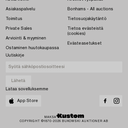
Asiakaspalvelu
Bonhams - All auctions
Toimitus
Tietosuojakäytäntö
Private Sales
Tietoa evästeistä
(cookies)
Arviointi & myyminen
Evästeasetukset
Ostaminen huutokaupassa
Uutiskirje
Lataa sovelluksemme
App Store
MAKSA
COPYRIGHT ©1870-2026 BUKOWSKI AUKTIONER AB