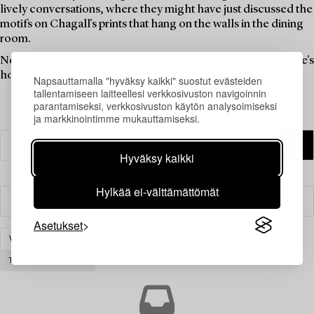
lively conversations, where they might have just discussed the
motifs on Chagall's prints that hang on the walls in the dining
room.
Now is the time for these objects to be a part of someone else's
home. Find your new favourites in this theme auction.
Napsauttamalla "hyväksy kaikki" suostut evästeiden
tallentamiseen laitteellesi verkkosivuston navigoinnin
parantamiseksi, verkkosivuston käytön analysoimiseksi
ja markkinointimme mukauttamiseksi.
Hyväksy kaikki
Hylkää ei-välttämättömät
Suodatin
Asetukset
VALAISIMET
KYNTTILÄNJALAT & KYNTTELIKÖT
TYHJENNÄ KAIKKI