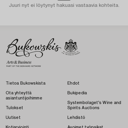
Juuri nyt ei löytynyt hakuasi vastaavia kohteita.
Tietoa Bukowskista
Ehdot
Ota yhteyttä
Bukipedia
asiantuntijoihimme
Systembolaget's Wine and
Tulokset
Spirits Auctions
Uutiset
Lehdistö
Kotiarviointi
Avoimet työpaikat