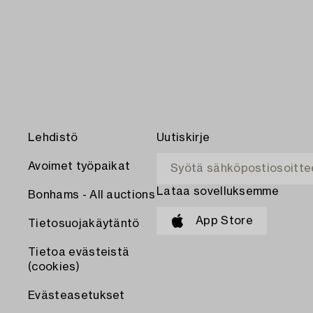
Lehdistö
Uutiskirje
Avoimet työpaikat
Lataa sovelluksemme
Bonhams - All auctions
App Store
Tietosuojakäytäntö
Tietoa evästeistä
(cookies)
Evästeasetukset