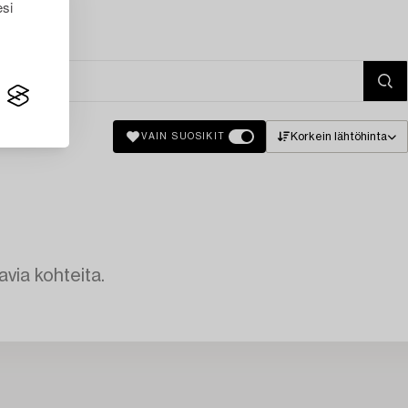
esi
Korkein lähtöhinta
VAIN SUOSIKIT
avia kohteita.