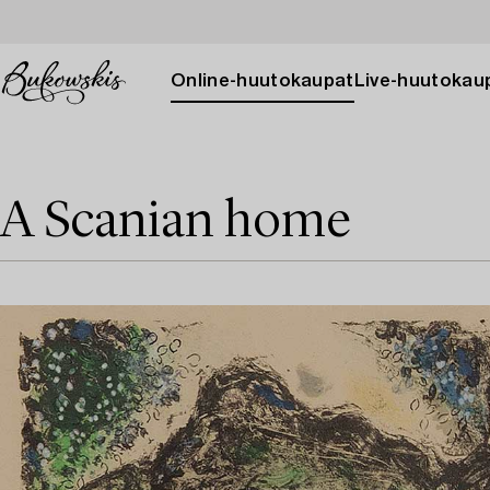
Online-huutokaupat
Live-huutokau
A Scanian home