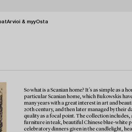
pat
Arvioi & myy
Osta
So what is a Scanian home? It’s as simple as a h
particular Scanian home, which Bukowskis have 
many years with a great interest in art and beau
20th century, and then later managed by their d
quality as a focal point. The collection include
furniture in teak, beautiful Chinese blue-white p
celebratory dinners given in the candlelight, hea