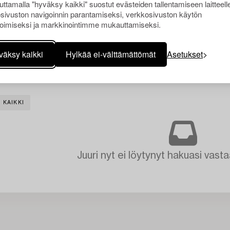
ttamalla "hyväksy kaikki" suostut evästeiden tallentamiseen laitteell
sivuston navigoinnin parantamiseksi, verkkosivuston käytön
oimiseksi ja markkinointimme mukauttamiseksi.
väksy kaikki
Hylkää ei-välttämättömät
Asetukset
 KAIKKI
Juuri nyt ei löytynyt hakuasi vasta