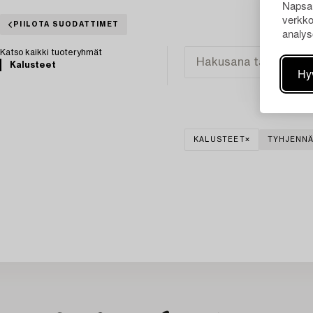
Napsau
verkko
PIILOTA SUODATTIMET
analys
Katso kaikki tuoteryhmät
Kalusteet
Hy
KALUSTEET
TYHJENNÄ