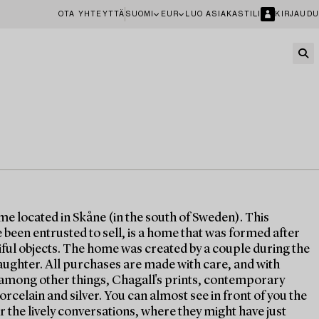
OTA YHTEYTTÄ
SUOMI
EUR
LUO ASIAKASTILI
KIRJAUDU
ome located in Skåne (in the south of Sweden). This
been entrusted to sell, is a home that was formed after
tiful objects. The home was created by a couple during the
aughter. All purchases are made with care, and with
s, among other things, Chagall's prints, contemporary
orcelain and silver. You can almost see in front of you the
r the lively conversations, where they might have just