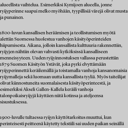
alueellista vaihtelua. Esimerkiksi Kymijoen alueella, jonne
ryijyperinne saapui melko myöhään, tyypillisiä värejä olivat musta
ja punainen.
1800-luvun kansallisen heräämisen ja teollistumisen myötä
alettiin Suomessa huolestua vanhojen käsityöperinteiden
hiipumisesta. Aikana, jolloin kansallista kulttuuria rakennettiin,
ryijyjen nähtiin olevan vahvasti kytköksissä kansalliseen
menneisyyteen. Uuden ryijyinnostuksen vallassa perustettiin
1879 Suomen Käsityön Ystävät, joka pyrki elvyttämään
ryijyperinnettä keräilemällä ja toistamalla vanhoja kansanomaisia
ryijymalleja sekä luomaan uutta kansallista tyyliä. Myös taiteilijat
olivat kiinnostuneita suomalaisesta käsityöperinteestä, ja
esimerkiksi Akseli Gallen-Kallela keräili vanhoja
talonpoikaisryijyjä käyttäen niitä kotinsa ja ateljeensa
sisustuksessa.
1900-luvulle tultaessa ryijyn käyttötarkoitus muuttui, kun
perinteisesti peitteenä käytetty tekstiili sai uuden paikan seinällä