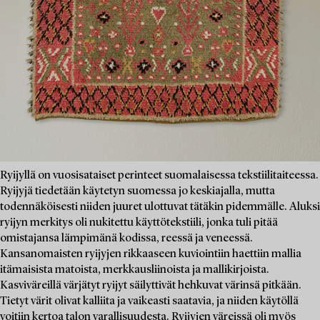
Ryijyllä on vuosisataiset perinteet suomalaisessa tekstiilitaiteessa.
Ryijyjä tiedetään käytetyn suomessa jo keskiajalla, mutta
todennäköisesti niiden juuret ulottuvat tätäkin pidemmälle. Aluksi
ryijyn merkitys oli nukitettu käyttötekstiili, jonka tuli pitää
omistajansa lämpimänä kodissa, reessä ja veneessä.
Kansanomaisten ryijyjen rikkaaseen kuviointiin haettiin mallia
itämaisista matoista, merkkausliinoista ja mallikirjoista.
Kasviväreillä värjätyt ryijyt säilyttivät hehkuvat värinsä pitkään.
Tietyt värit olivat kalliita ja vaikeasti saatavia, ja niiden käytöllä
voitiin kertoa talon varallisuudesta. Ryijyjen väreissä oli myös