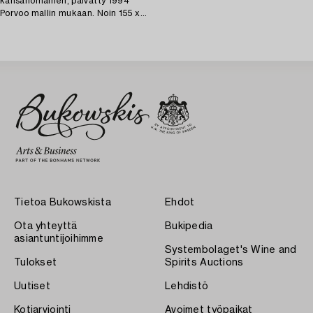
kansanomainen, päivätty 1994
Porvoo mallin mukaan. Noin 155 x
120 cm.
Tietoa Bukowskista
Ehdot
Ota yhteyttä
Bukipedia
asiantuntijoihimme
Systembolaget's Wine and
Tulokset
Spirits Auctions
Uutiset
Lehdistö
Kotiarviointi
Avoimet työpaikat