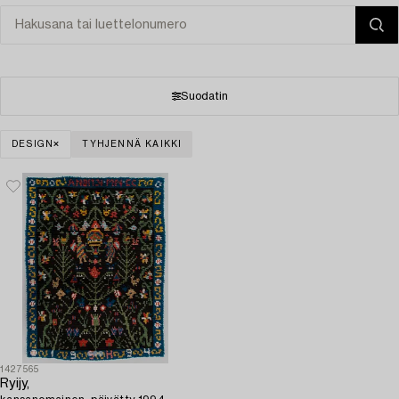
Suodatin
DESIGN
TYHJENNÄ KAIKKI
1427565
Ryijy,