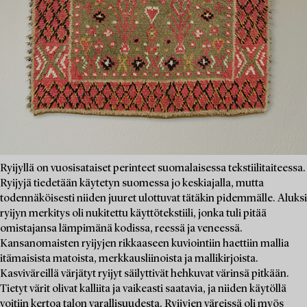
Ryijyllä on vuosisataiset perinteet suomalaisessa tekstiilitaiteessa.
Ryijyjä tiedetään käytetyn suomessa jo keskiajalla, mutta
todennäköisesti niiden juuret ulottuvat tätäkin pidemmälle. Aluksi
ryijyn merkitys oli nukitettu käyttötekstiili, jonka tuli pitää
omistajansa lämpimänä kodissa, reessä ja veneessä.
Kansanomaisten ryijyjen rikkaaseen kuviointiin haettiin mallia
itämaisista matoista, merkkausliinoista ja mallikirjoista.
Kasviväreillä värjätyt ryijyt säilyttivät hehkuvat värinsä pitkään.
Tietyt värit olivat kalliita ja vaikeasti saatavia, ja niiden käytöllä
voitiin kertoa talon varallisuudesta. Ryijyjen väreissä oli myös