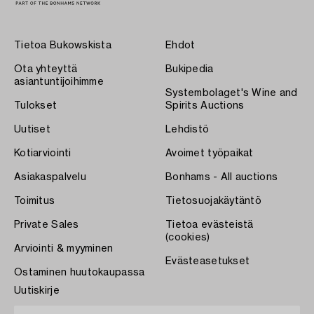
Tietoa Bukowskista
Ehdot
Ota yhteyttä
Bukipedia
asiantuntijoihimme
Systembolaget's Wine and
Tulokset
Spirits Auctions
Uutiset
Lehdistö
Kotiarviointi
Avoimet työpaikat
Asiakaspalvelu
Bonhams - All auctions
Toimitus
Tietosuojakäytäntö
Private Sales
Tietoa evästeistä
(cookies)
Arviointi & myyminen
Evästeasetukset
Ostaminen huutokaupassa
Uutiskirje