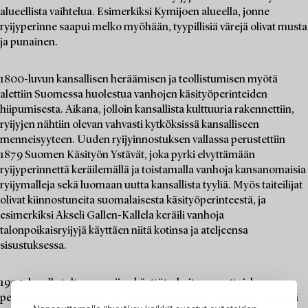
alueellista vaihtelua. Esimerkiksi Kymijoen alueella, jonne
ryijyperinne saapui melko myöhään, tyypillisiä värejä olivat musta
ja punainen.
1800-luvun kansallisen heräämisen ja teollistumisen myötä
alettiin Suomessa huolestua vanhojen käsityöperinteiden
hiipumisesta. Aikana, jolloin kansallista kulttuuria rakennettiin,
ryijyjen nähtiin olevan vahvasti kytköksissä kansalliseen
menneisyyteen. Uuden ryijyinnostuksen vallassa perustettiin
1879 Suomen Käsityön Ystävät, joka pyrki elvyttämään
ryijyperinnettä keräilemällä ja toistamalla vanhoja kansanomaisia
ryijymalleja sekä luomaan uutta kansallista tyyliä. Myös taiteilijat
olivat kiinnostuneita suomalaisesta käsityöperinteestä, ja
esimerkiksi Akseli Gallen-Kallela keräili vanhoja
talonpoikaisryijyjä käyttäen niitä kotinsa ja ateljeensa
sisustuksessa.
1900-luvulle tultaessa ryijyn käyttötarkoitus muuttui, kun
perinteisesti peitteenä käytetty tekstiili sai uuden paikan seinällä