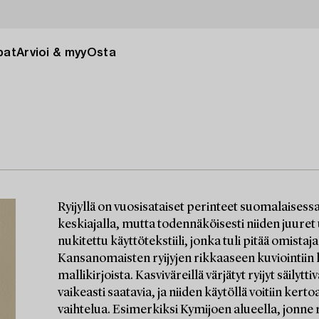
pat
Arvioi & myy
Osta
Ryijyllä on vuosisataiset perinteet suomalaisessa 
keskiajalla, mutta todennäköisesti niiden juuret 
nukitettu käyttötekstiili, jonka tuli pitää omist
Kansanomaisten ryijyjen rikkaaseen kuviointiin h
mallikirjoista. Kasviväreillä värjätyt ryijyt säilytti
vaikeasti saatavia, ja niiden käytöllä voitiin kert
vaihtelua. Esimerkiksi Kymijoen alueella, jonne r