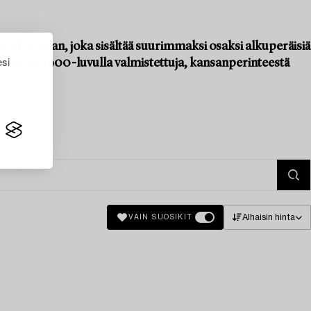
n kokoelman, joka sisältää suurimmaksi osaksi alkuperäisiä
esi
kana on 1900-luvulla valmistettuja, kansanperinteestä
Alhaisin hinta
VAIN SUOSIKIT