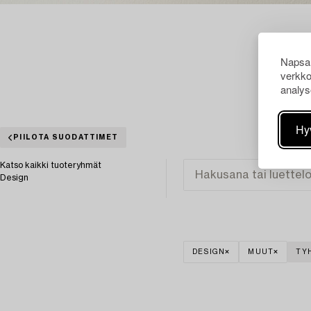
Napsau
verkko
analys
Hy
PIILOTA SUODATTIMET
Katso kaikki tuoteryhmät
Design
DESIGN
MUUT
TY