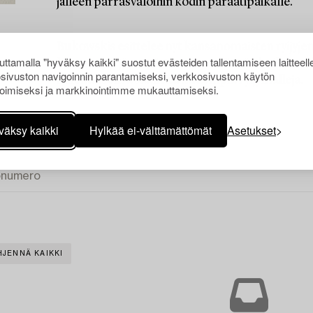
jälleen parrasvaloihin kodin paraatipaikalle.
Bukowskis esittelee nyt kansanomaisten ryijyje
ttamalla "hyväksy kaikki" suostut evästeiden tallentamiseen laitteell
kansanryijyjä ympäri Suomen. Tämän lisäksi mu
sivuston navigoinnin parantamiseksi, verkkosivuston käytön
innoituksensa saaneita uudempia ryijymalleja.
oimiseksi ja markkinointimme mukauttamiseksi.
väksy kaikki
Hylkää ei-välttämättömät
Asetukset
HJENNÄ KAIKKI