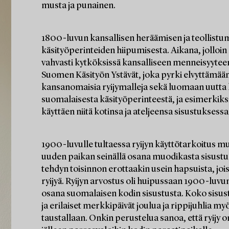
musta ja punainen.
1800-luvun kansallisen heräämisen ja teollistu
käsityöperinteiden hiipumisesta. Aikana, jolloin 
vahvasti kytköksissä kansalliseen menneisyyteen
Suomen Käsityön Ystävät, joka pyrki elvyttämään 
kansanomaisia ryijymalleja sekä luomaan uutta kan
suomalaisesta käsityöperinteestä, ja esimerkiksi 
käyttäen niitä kotinsa ja ateljeensa sisustuksessa
1900-luvulle tultaessa ryijyn käyttötarkoitus muut
uuden paikan seinällä osana muodikasta sisustus
tehdyn toisinnon erottaakin usein hapsuista, jois
ryijyä. Ryijyn arvostus oli huipussaan 1900-luvu
osana suomalaisen kodin sisustusta. Koko sisustu
ja erilaiset merkkipäivät joulua ja rippijuhlia my
taustallaan. Onkin perustelua sanoa, että ryijy on