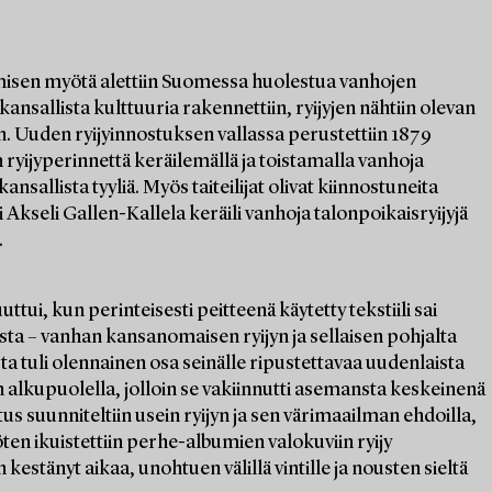
misen myötä alettiin Suomessa huolestua vanhojen
kansallista kulttuuria rakennettiin, ryijyjen nähtiin olevan
. Uuden ryijyinnostuksen vallassa perustettiin 1879
ryijyperinnettä keräilemällä ja toistamalla vanhoja
sallista tyyliä. Myös taiteilijat olivat kiinnostuneita
Akseli Gallen-Kallela keräili vanhoja talonpoikaisryijyjä
.
tui, kun perinteisesti peitteenä käytetty tekstiili sai
ta – vanhan kansanomaisen ryijyn ja sellaisen pohjalta
ta tuli olennainen osa seinälle ripustettavaa uudenlaista
n alkupuolella, jolloin se vakiinnutti asemansta keskeinenä
s suunniteltiin usein ryijyn ja sen värimaailman ehdoilla,
öten ikuistettiin perhe-albumien valokuviin ryijy
 kestänyt aikaa, unohtuen välillä vintille ja nousten sieltä