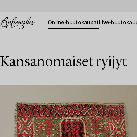
Online-huutokaupat
Live-huutokau
Kansanomaiset ryijyt