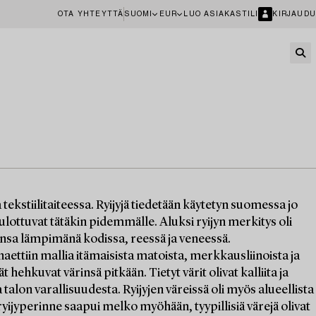
OTA YHTEYTTÄ
SUOMI
EUR
LUO ASIAKASTILI
KIRJAUDU
tekstiilitaiteessa. Ryijyjä tiedetään käytetyn suomessa jo
ulottuvat tätäkin pidemmälle. Aluksi ryijyn merkitys oli
ajansa lämpimänä kodissa, reessä ja veneessä.
aettiin mallia itämaisista matoista, merkkausliinoista ja
vät hehkuvat värinsä pitkään. Tietyt värit olivat kalliita ja
oa talon varallisuudesta. Ryijyjen väreissä oli myös alueellista
yijyperinne saapui melko myöhään, tyypillisiä värejä olivat