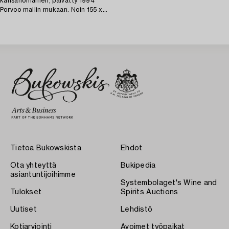
kansanomainen, päivätty 1994
Porvoo mallin mukaan. Noin 155 x
120 cm.
Tietoa Bukowskista
Ehdot
Ota yhteyttä
Bukipedia
asiantuntijoihimme
Systembolaget's Wine and
Tulokset
Spirits Auctions
Uutiset
Lehdistö
Kotiarviointi
Avoimet työpaikat