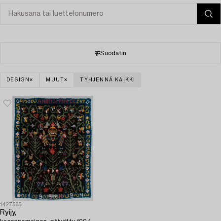
Suodatin
DESIGN
MUUT
TYHJENNÄ KAIKKI
1427565
Ryijy,