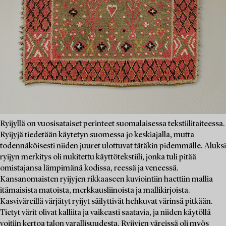
Ryijyllä on vuosisataiset perinteet suomalaisessa tekstiilitaiteessa.
Ryijyjä tiedetään käytetyn suomessa jo keskiajalla, mutta
todennäköisesti niiden juuret ulottuvat tätäkin pidemmälle. Aluksi
ryijyn merkitys oli nukitettu käyttötekstiili, jonka tuli pitää
omistajansa lämpimänä kodissa, reessä ja veneessä.
Kansanomaisten ryijyjen rikkaaseen kuviointiin haettiin mallia
itämaisista matoista, merkkausliinoista ja mallikirjoista.
Kasviväreillä värjätyt ryijyt säilyttivät hehkuvat värinsä pitkään.
Tietyt värit olivat kalliita ja vaikeasti saatavia, ja niiden käytöllä
voitiin kertoa talon varallisuudesta. Ryijyjen väreissä oli myös