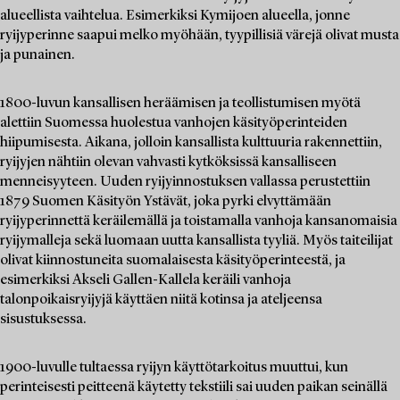
alueellista vaihtelua. Esimerkiksi Kymijoen alueella, jonne
ryijyperinne saapui melko myöhään, tyypillisiä värejä olivat musta
ja punainen.
1800-luvun kansallisen heräämisen ja teollistumisen myötä
alettiin Suomessa huolestua vanhojen käsityöperinteiden
hiipumisesta. Aikana, jolloin kansallista kulttuuria rakennettiin,
ryijyjen nähtiin olevan vahvasti kytköksissä kansalliseen
menneisyyteen. Uuden ryijyinnostuksen vallassa perustettiin
1879 Suomen Käsityön Ystävät, joka pyrki elvyttämään
ryijyperinnettä keräilemällä ja toistamalla vanhoja kansanomaisia
ryijymalleja sekä luomaan uutta kansallista tyyliä. Myös taiteilijat
olivat kiinnostuneita suomalaisesta käsityöperinteestä, ja
esimerkiksi Akseli Gallen-Kallela keräili vanhoja
talonpoikaisryijyjä käyttäen niitä kotinsa ja ateljeensa
sisustuksessa.
1900-luvulle tultaessa ryijyn käyttötarkoitus muuttui, kun
perinteisesti peitteenä käytetty tekstiili sai uuden paikan seinällä