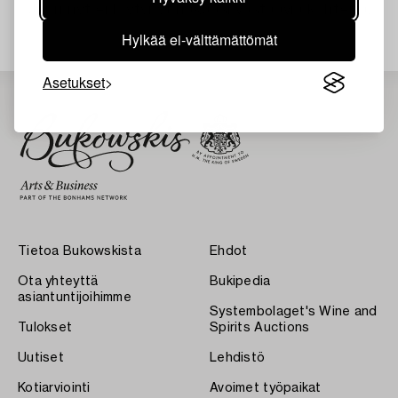
Juuri nyt ei löytynyt hakuasi vastaavia kohteita.
Hylkää ei-välttämättömät
Asetukset
Tietoa Bukowskista
Ehdot
Ota yhteyttä
Bukipedia
asiantuntijoihimme
Systembolaget's Wine and
Tulokset
Spirits Auctions
Uutiset
Lehdistö
Kotiarviointi
Avoimet työpaikat