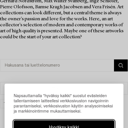
Gerhard Nordström, Max Walter Svanberg, Inge Schiöler,
Pierre Olofsson, Bamse Kragh Jacobsen and Vera Frisén. Art
collections can look different, but a central theme is always
the owner’s passion and love for the works. Here, an art
collector’s selection of modern and contemporary works of
art of high quality is presented. Maybe one of these artworks
could be the start of your art collection?
Suodatin
Napsauttamalla "hyväksy kaikki" suostut evästeiden
tallentamiseen laitteellesi verkkosivuston navigoinnin
TAIDE
TYHJENNÄ KAIKKI
parantamiseksi, verkkosivuston käytön analysoimiseksi
ja markkinointimme mukauttamiseksi.
Hyväksy kaikki