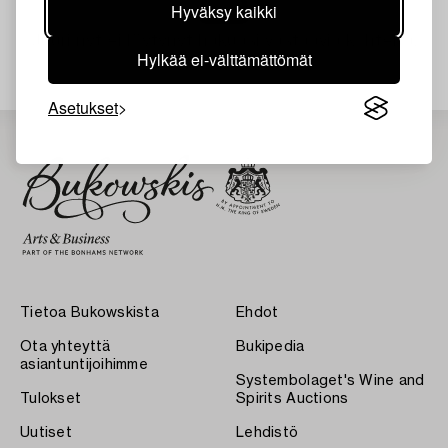
Hyväksy kaikki
Juuri nyt ei löytynyt hakuasi vastaavia kohteita.
Hylkää ei-välttämättömät
Asetukset
Tietoa Bukowskista
Ehdot
Ota yhteyttä
Bukipedia
asiantuntijoihimme
Systembolaget's Wine and
Tulokset
Spirits Auctions
Uutiset
Lehdistö