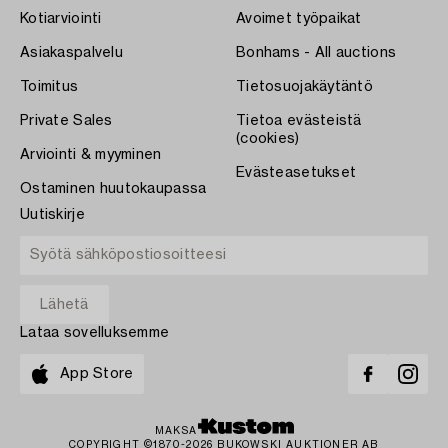
Kotiarviointi
Avoimet työpaikat
Asiakaspalvelu
Bonhams - All auctions
Toimitus
Tietosuojakäytäntö
Private Sales
Tietoa evästeistä
(cookies)
Arviointi & myyminen
Evästeasetukset
Ostaminen huutokaupassa
Uutiskirje
Lataa sovelluksemme
App Store
MAKSA
COPYRIGHT ©1870-2026 BUKOWSKI AUKTIONER AB