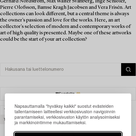
Gerhard Nordström, Max Walter Svanberg, Inge Schiöler,
Pierre Olofsson, Bamse Kragh Jacobsen and Vera Frisén. Art
collections can look different, but a central theme is always
the owner’s passion and love for the works. Here, an art
collector’s selection of modern and contemporary works of
art of high quality is presented. Maybe one of these artworks
could be the start of your art collection?
Suodatin
Napsauttamalla "hyväksy kaikki" suostut evästeiden
tallentamiseen laitteellesi verkkosivuston navigoinnin
TAIDE
MODERNI KANSAINVÄLINEN TAIDE
parantamiseksi, verkkosivuston käytön analysoimiseksi
TYHJENNÄ KAIKKI
ja markkinointimme mukauttamiseksi.