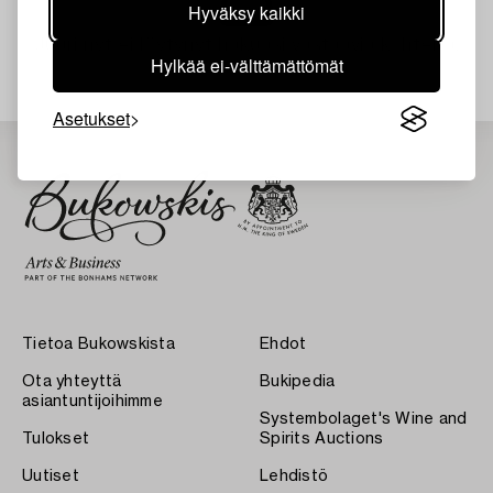
Hyväksy kaikki
Juuri nyt ei löytynyt hakuasi vastaavia kohteita.
Hylkää ei-välttämättömät
Asetukset
Tietoa Bukowskista
Ehdot
Ota yhteyttä
Bukipedia
asiantuntijoihimme
Systembolaget's Wine and
Tulokset
Spirits Auctions
Uutiset
Lehdistö