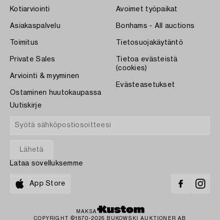
Kotiarviointi
Avoimet työpaikat
Asiakaspalvelu
Bonhams - All auctions
Toimitus
Tietosuojakäytäntö
Private Sales
Tietoa evästeistä
(cookies)
Arviointi & myyminen
Evästeasetukset
Ostaminen huutokaupassa
Uutiskirje
Lataa sovelluksemme
App Store
MAKSA
COPYRIGHT ©1870-2026 BUKOWSKI AUKTIONER AB