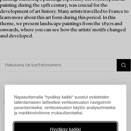
painting during the 19th century, was crucial for the
development of art history. Many artists travelled to France to
learn more about this art form during this period. In this
theme, we present landscape paintings from the 1850s and
onwards, where you can see how the artists' motifs changed
and developed.
Suodatin
Napsauttamalla "hyväksy kaikki" suostut evästeiden
tallentamiseen laitteellesi verkkosivuston navigoinnin
TAIDE
TYHJENNÄ KAIKKI
parantamiseksi, verkkosivuston käytön analysoimiseksi
ja markkinointimme mukauttamiseksi.
Hyväksy kaikki