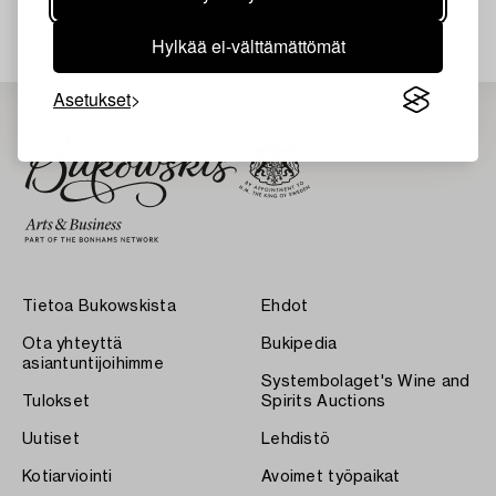
Juuri nyt ei löytynyt hakuasi vastaavia kohteita.
Hylkää ei-välttämättömät
Asetukset
Tietoa Bukowskista
Ehdot
Ota yhteyttä
Bukipedia
asiantuntijoihimme
Systembolaget's Wine and
Tulokset
Spirits Auctions
Uutiset
Lehdistö
Kotiarviointi
Avoimet työpaikat