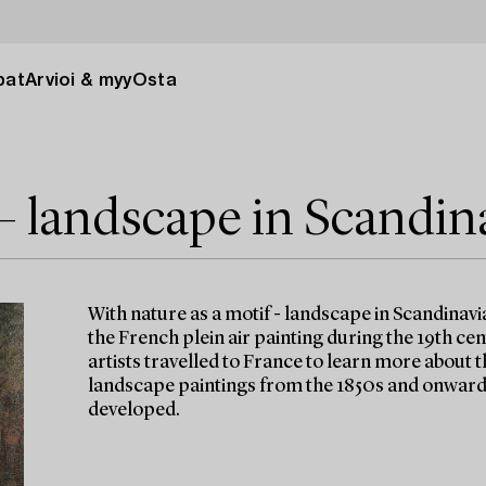
pat
Arvioi & myy
Osta
 – landscape in Scandin
With nature as a motif - landscape in Scandinavi
the French plein air painting during the 19th ce
artists travelled to France to learn more about t
landscape paintings from the 1850s and onwards
developed.