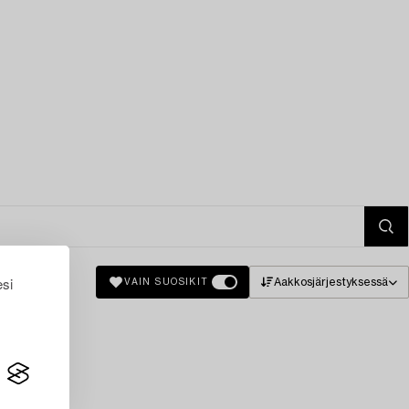
esi
Aakkosjärjestyksessä
VAIN SUOSIKIT