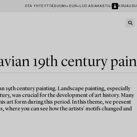
OTA YHTEYTTÄ
SUOMI
EUR
LUO ASIAKASTILI
KIRJAUDU
avian 19th century pain
an 19th century painting. Landscape painting, especially
ntury, was crucial for the development of art history. Many
his art form during this period. In this theme, we present
, where you can see how the artists' motifs changed and