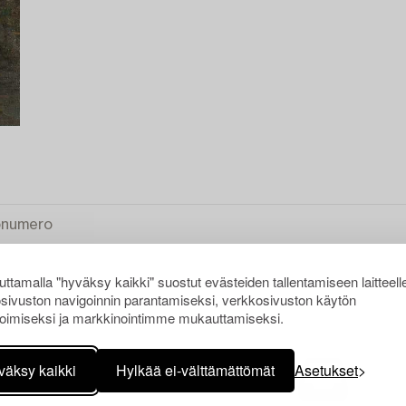
ttamalla "hyväksy kaikki" suostut evästeiden tallentamiseen laitteell
sivuston navigoinnin parantamiseksi, verkkosivuston käytön
oimiseksi ja markkinointimme mukauttamiseksi.
KI
väksy kaikki
Hylkää ei-välttämättömät
Asetukset