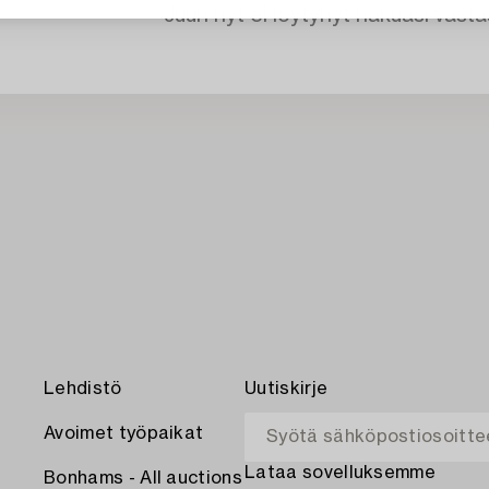
Juuri nyt ei löytynyt hakuasi vasta
Lehdistö
Uutiskirje
Avoimet työpaikat
Lataa sovelluksemme
Bonhams - All auctions