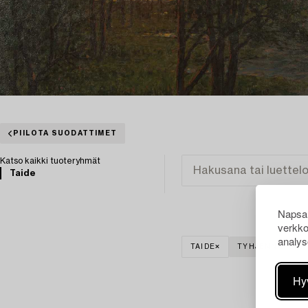
PIILOTA SUODATTIMET
Katso kaikki tuoteryhmät
Taide
Napsau
verkko
analys
TAIDE
TYHJENNÄ KAIK
Hy