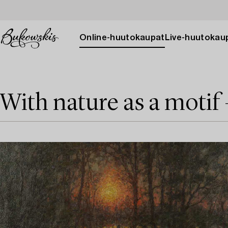
Online-huutokaupat
Live-huutokau
With nature as a motif