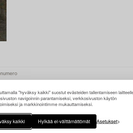
ttamalla "hyväksy kaikki" suostut evästeiden tallentamiseen laitteell
sivuston navigoinnin parantamiseksi, verkkosivuston käytön
oimiseksi ja markkinointimme mukauttamiseksi.
KI
väksy kaikki
Hylkää ei-välttämättömät
Asetukset