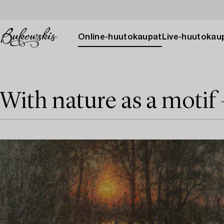
Online-huutokaupat
Live-huutokau
With nature as a motif