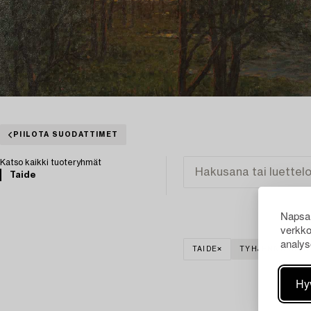
PIILOTA SUODATTIMET
Katso kaikki tuoteryhmät
Taide
Napsau
verkko
analys
TAIDE
TYHJENNÄ KAIK
Hy