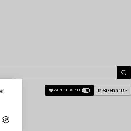
esi
Korkein hinta
VAIN SUOSIKIT