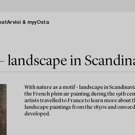
pat
Arvioi & myy
Osta
 – landscape in Scandin
With nature as a motif - landscape in Scandinavi
the French plein air painting during the 19th ce
artists travelled to France to learn more about t
landscape paintings from the 1850s and onwards
developed.