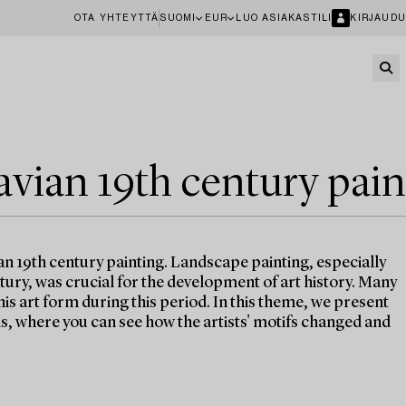
OTA YHTEYTTÄ
SUOMI
EUR
LUO ASIAKASTILI
KIRJAUDU
avian 19th century pain
an 19th century painting. Landscape painting, especially
ntury, was crucial for the development of art history. Many
his art form during this period. In this theme, we present
, where you can see how the artists' motifs changed and