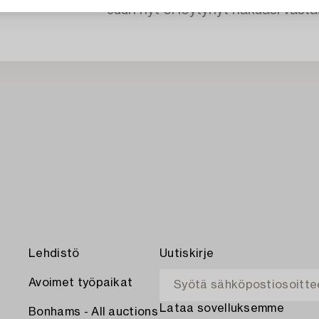
Juuri nyt ei löytynyt hakuasi vasta
Lehdistö
Uutiskirje
Avoimet työpaikat
Lataa sovelluksemme
Bonhams - All auctions