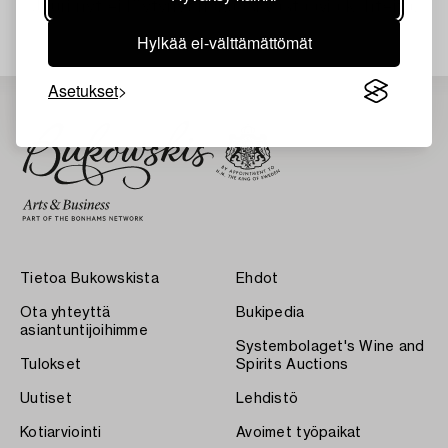
Juuri nyt ei löytynyt hakuasi vastaavia kohteita.
Hylkää ei-välttämättömät
Asetukset
Tietoa Bukowskista
Ehdot
Ota yhteyttä
Bukipedia
asiantuntijoihimme
Systembolaget's Wine and
Tulokset
Spirits Auctions
Uutiset
Lehdistö
Kotiarviointi
Avoimet työpaikat