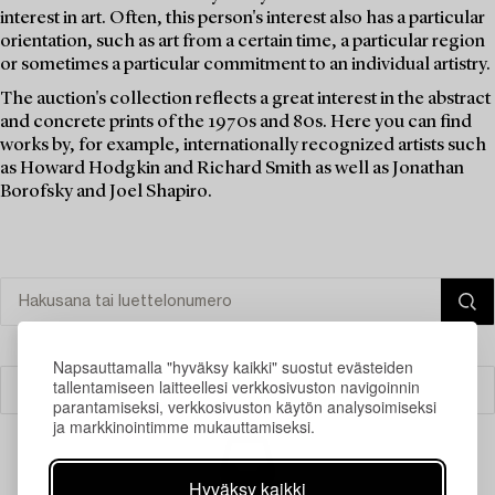
interest in art. Often, this person's interest also has a particular
orientation, such as art from a certain time, a particular region
or sometimes a particular commitment to an individual artistry.
The auction's collection reflects a great interest in the abstract
and concrete prints of the 1970s and 80s. Here you can find
works by, for example, internationally recognized artists such
as Howard Hodgkin and Richard Smith as well as Jonathan
Borofsky and Joel Shapiro.
Napsauttamalla "hyväksy kaikki" suostut evästeiden
tallentamiseen laitteellesi verkkosivuston navigoinnin
Suodatin
parantamiseksi, verkkosivuston käytön analysoimiseksi
ja markkinointimme mukauttamiseksi.
Hyväksy kaikki