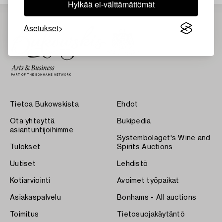
Hylkää ei-välttämättömät
Asetukset
Tietoa Bukowskista
Ehdot
Ota yhteyttä
Bukipedia
asiantuntijoihimme
Systembolaget's Wine and
Tulokset
Spirits Auctions
Uutiset
Lehdistö
Kotiarviointi
Avoimet työpaikat
Asiakaspalvelu
Bonhams - All auctions
Toimitus
Tietosuojakäytäntö