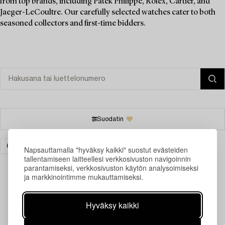
from top brands, including Patek Philippe, Rolex, Cartier, and
Jaeger-LeCoultre. Our carefully selected watches cater to both
seasoned collectors and first-time bidders.
Suodatin
KIRJAT & KÄSIKIRJOITUKSET
TYHJENNÄ KAIKKI
Napsauttamalla "hyväksy kaikki" suostut evästeiden
tallentamiseen laitteellesi verkkosivuston navigoinnin
parantamiseksi, verkkosivuston käytön analysoimiseksi
ja markkinointimme mukauttamiseksi.
Juuri nyt ei löytynyt hakuasi vastaavia kohteita.
Hyväksy kaikki