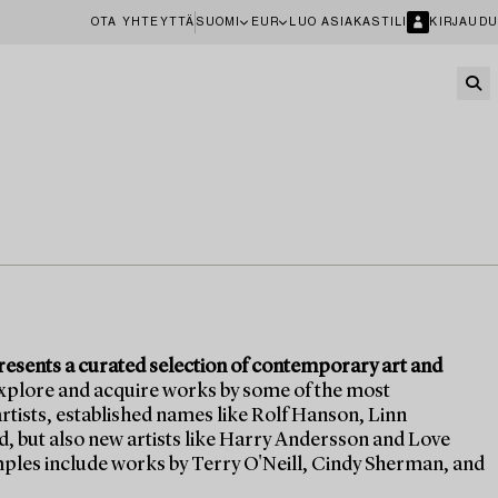
OTA YHTEYTTÄ
SUOMI
EUR
LUO ASIAKASTILI
KIRJAUDU
sents a curated selection of contemporary art and
explore and acquire works by some of the most
tists, established names like Rolf Hanson, Linn
 but also new artists like Harry Andersson and Love
les include works by Terry O'Neill, Cindy Sherman, and