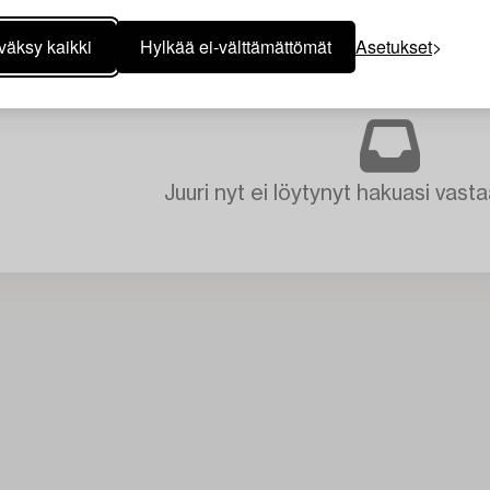
väksy kaikki
Hylkää ei-välttämättömät
Asetukset
TYHJENNÄ KAIKKI
Juuri nyt ei löytynyt hakuasi vasta