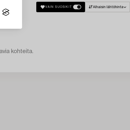
Alhaisin lähtöhinta
VAIN SUOSIKIT
avia kohteita.