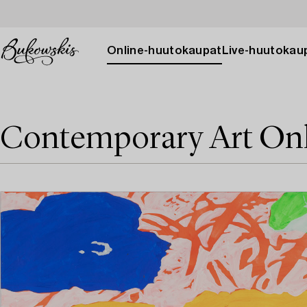
Online-huutokaupat
Live-huutokau
Contemporary Art On