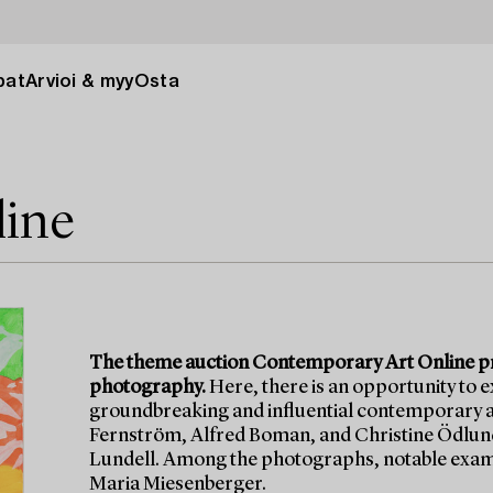
pat
Arvioi & myy
Osta
line
The theme auction Contemporary Art Online pre
photography.
Here, there is an opportunity to 
groundbreaking and influential contemporary ar
Fernström, Alfred Boman, and Christine Ödlund,
Lundell. Among the photographs, notable examp
Maria Miesenberger.