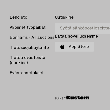
Lehdistö
Uutiskirje
Avoimet työpaikat
Lataa sovelluksemme
Bonhams - All auctions
App Store
Tietosuojakäytäntö
Tietoa evästeistä
(cookies)
Evästeasetukset
MAKSA