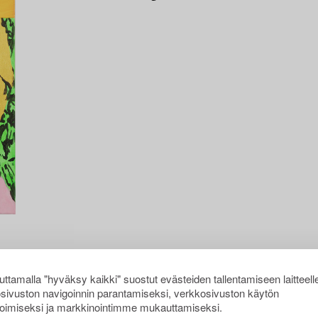
ttamalla "hyväksy kaikki" suostut evästeiden tallentamiseen laitteell
sivuston navigoinnin parantamiseksi, verkkosivuston käytön
oimiseksi ja markkinointimme mukauttamiseksi.