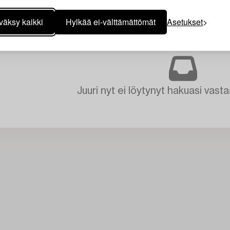
väksy kaikki
Hylkää ei-välttämättömät
Asetukset
TYHJENNÄ KAIKKI
Juuri nyt ei löytynyt hakuasi vasta