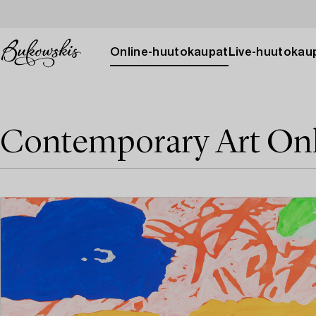
Online-huutokaupat
Live-huutokau
Contemporary Art On