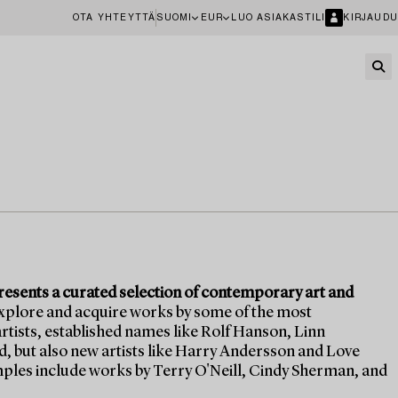
OTA YHTEYTTÄ
SUOMI
EUR
LUO ASIAKASTILI
KIRJAUDU
sents a curated selection of contemporary art and
explore and acquire works by some of the most
tists, established names like Rolf Hanson, Linn
 but also new artists like Harry Andersson and Love
les include works by Terry O'Neill, Cindy Sherman, and