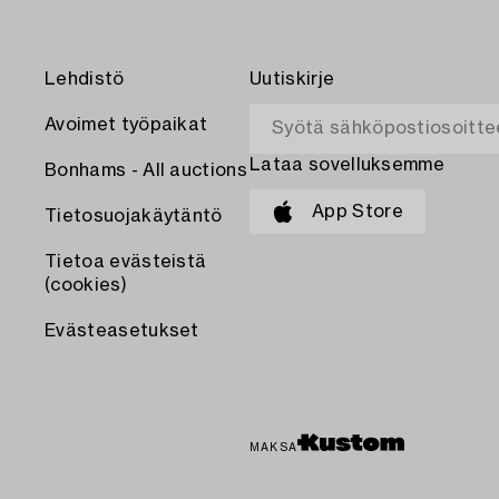
Lehdistö
Uutiskirje
Avoimet työpaikat
Lataa sovelluksemme
Bonhams - All auctions
App Store
Tietosuojakäytäntö
Tietoa evästeistä
(cookies)
Evästeasetukset
MAKSA