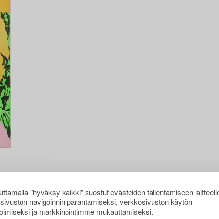
ttamalla "hyväksy kaikki" suostut evästeiden tallentamiseen laitteell
sivuston navigoinnin parantamiseksi, verkkosivuston käytön
oimiseksi ja markkinointimme mukauttamiseksi.