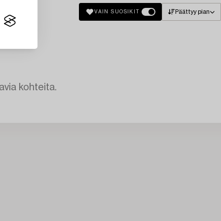
Päättyy pian
VAIN SUOSIKIT
avia kohteita.