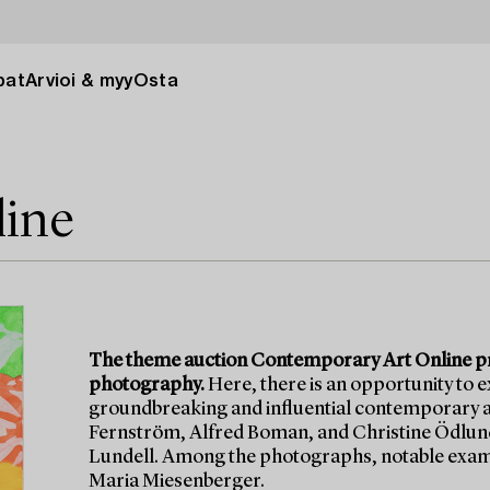
pat
Arvioi & myy
Osta
line
The theme auction Contemporary Art Online pre
photography.
Here, there is an opportunity to 
groundbreaking and influential contemporary ar
Fernström, Alfred Boman, and Christine Ödlund,
Lundell. Among the photographs, notable examp
Maria Miesenberger.