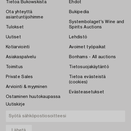
Tietoa Bukowskista
Ehdot
Ota yhteyttä
Bukipedia
asiantuntijoihimme
Systembolaget's Wine and
Tulokset
Spirits Auctions
Uutiset
Lehdistö
Kotiarviointi
Avoimet työpaikat
Asiakaspalvelu
Bonhams - All auctions
Toimitus
Tietosuojakäytäntö
Private Sales
Tietoa evästeistä
(cookies)
Arviointi & myyminen
Evästeasetukset
Ostaminen huutokaupassa
Uutiskirje