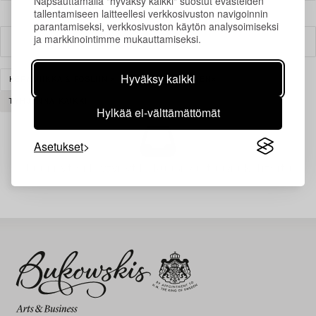
Napsauttamalla "hyväksy kaikki" suostut evästeiden
tallentamiseen laitteellesi verkkosivuston navigoinnin
parantamiseksi, verkkosivuston käytön analysoimiseksi
ja markkinointimme mukauttamiseksi.
Suodatin
Hyväksy kaikki
KERAMIIKKA & POSLIINI
SKANDINAAVINEN
TYHJENNÄ KAIKKI
Hylkää ei-välttämättömät
Asetukset
Juuri nyt ei löytynyt hakuasi vastaavia kohteita.