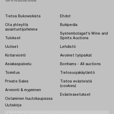
Tietoa Bukowskista
Ehdot
Ota yhteyttä
Bukipedia
asiantuntijoihimme
Systembolaget's Wine and
Tulokset
Spirits Auctions
Uutiset
Lehdistö
Kotiarviointi
Avoimet työpaikat
Asiakaspalvelu
Bonhams - All auctions
Toimitus
Tietosuojakäytäntö
Private Sales
Tietoa evästeistä
(cookies)
Arviointi & myyminen
Evästeasetukset
Ostaminen huutokaupassa
Uutiskirje