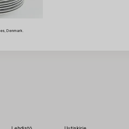
tes, Denmark.
Lehdistö
Uutiskirje