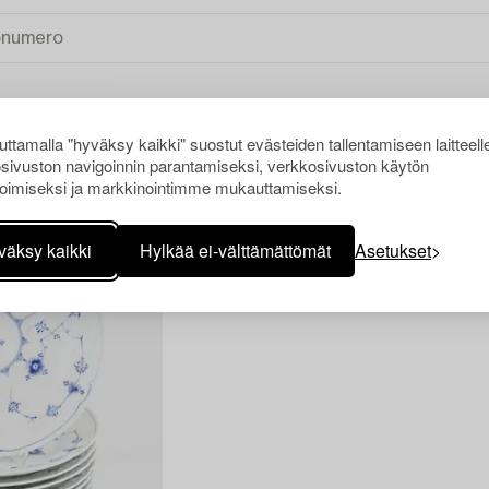
ttamalla "hyväksy kaikki" suostut evästeiden tallentamiseen laitteell
sivuston navigoinnin parantamiseksi, verkkosivuston käytön
SKANDINAAVINEN
TYHJENNÄ KAIKKI
oimiseksi ja markkinointimme mukauttamiseksi.
väksy kaikki
Hylkää ei-välttämättömät
Asetukset