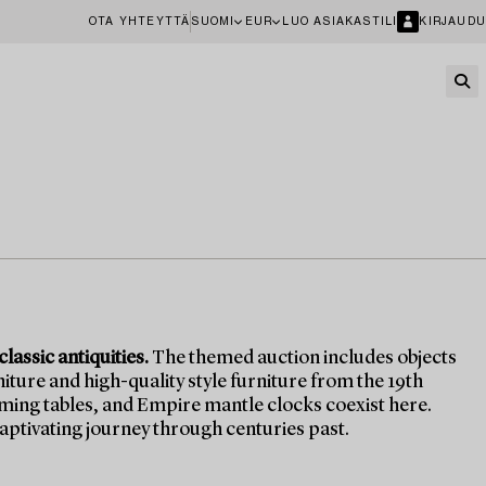
OTA YHTEYTTÄ
SUOMI
EUR
LUO ASIAKASTILI
KIRJAUDU
assic antiquities.
The themed auction includes objects
iture and high-quality style furniture from the 19th
ing tables, and Empire mantle clocks coexist here.
aptivating journey through centuries past.