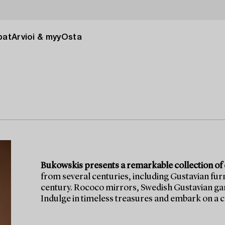
pat
Arvioi & myy
Osta
Bukowskis presents a remarkable collection of cl
from several centuries, including Gustavian furn
century. Rococo mirrors, Swedish Gustavian gam
Indulge in timeless treasures and embark on a c