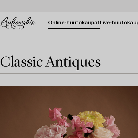
Online-huutokaupat
Live-huutokau
Classic Antiques