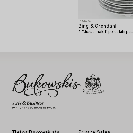
1485753
Bing & Grøndahl
9 'Musselmalet' porcelain pla
Tietoa Bukowskista
Private Sales