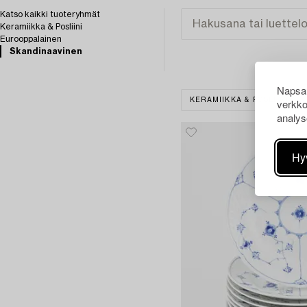
Katso kaikki tuoteryhmät
Keramiikka & Posliini
Eurooppalainen
Skandinaavinen
Napsau
verkko
KERAMIIKKA & POSLIINI
analys
Hy