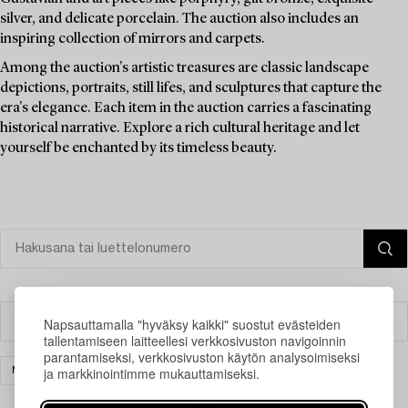
silver, and delicate porcelain. The auction also includes an
inspiring collection of mirrors and carpets.
Among the auction's artistic treasures are classic landscape
depictions, portraits, still lifes, and sculptures that capture the
era's elegance. Each item in the auction carries a fascinating
historical narrative. Explore a rich cultural heritage and let
yourself be enchanted by its timeless beauty.
Napsauttamalla "hyväksy kaikki" suostut evästeiden
Suodatin
tallentamiseen laitteellesi verkkosivuston navigoinnin
parantamiseksi, verkkosivuston käytön analysoimiseksi
ja markkinointimme mukauttamiseksi.
MATOT & TEKSTIILIT
TYHJENNÄ KAIKKI