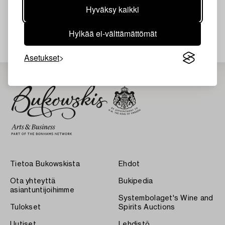
Hyväksy kaikki
Juuri nyt ei löytynyt hakuasi vastaavia kohteita.
Hylkää ei-välttämättömät
Asetukset
Tietoa Bukowskista
Ehdot
Ota yhteyttä
Bukipedia
asiantuntijoihimme
Systembolaget's Wine and
Tulokset
Spirits Auctions
Uutiset
Lehdistö