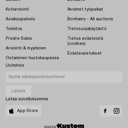
Kotiarviointi
Avoimet työpaikat
Asiakaspalvelu
Bonhams - All auctions
Toimitus
Tietosuojakäytäntö
Private Sales
Tietoa evästeistä
(cookies)
Arviointi & myyminen
Evästeasetukset
Ostaminen huutokaupassa
Uutiskirje
Lataa sovelluksemme
App Store
MAKSA