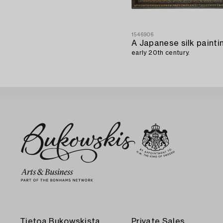
1546906
early 20th century.
Tietoa Bukowskista
Private Sales