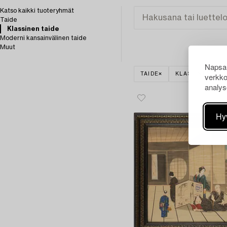
Katso kaikki tuoteryhmät
Taide
Klassinen taide
Moderni kansainvälinen taide
Muut
Napsau
verkko
TAIDE
KLASSINEN TAI
analys
Hy