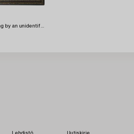
A Japanese silk painting by an unidentified master,
Lehdistö
Uutiskirje