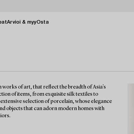
pat
Arvioi & myy
Osta
orks of art, that reflect the breadth of Asia’s
tion of items, from exquisite silk textiles to
n extensive selection of porcelain, whose elegance
find objects that can adorn modern homes with
iors.