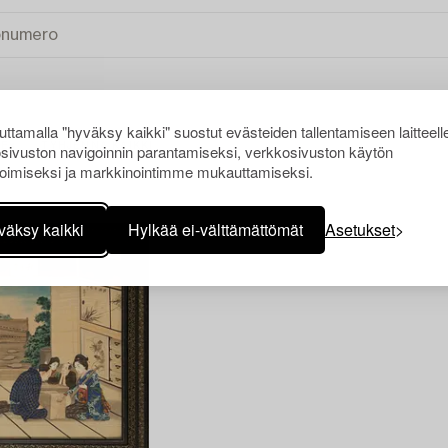
ttamalla "hyväksy kaikki" suostut evästeiden tallentamiseen laitteell
sivuston navigoinnin parantamiseksi, verkkosivuston käytön
DE
TYHJENNÄ KAIKKI
oimiseksi ja markkinointimme mukauttamiseksi.
väksy kaikki
Hylkää ei-välttämättömät
Asetukset