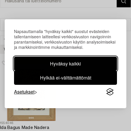
Suodatin
Napsauttamalla "hyväksy kaikki" suostut evästeiden
tallentamiseen laitteellesi verkkosivuston navigoinnin
TAIDE
MODERNI KANSAINVÄLINEN TAIDE
parantamiseksi, verkkosivuston käytön analysoimiseksi
ja markkinointimme mukauttamiseksi.
TYHJENNÄ KAIKKI
Hyväksy kaikki
Hylkää ei-välttämättömät
Asetukset
1554046
Ida Bagus Made Nadera