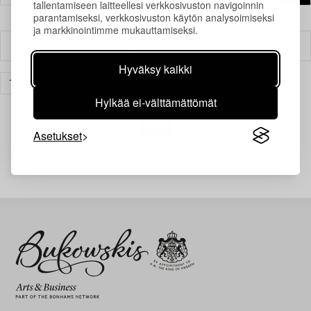
tallentamiseen laitteellesi verkkosivuston navigoinnin
parantamiseksi, verkkosivuston käytön analysoimiseksi
ja markkinointimme mukauttamiseksi.
Suodatin
Hyväksy kaikki
TAIDE
MUUT
TYHJENNÄ KAIKKI
Hylkää ei-välttämättömät
Asetukset
Juuri nyt ei löytynyt hakuasi vastaavia kohteita.