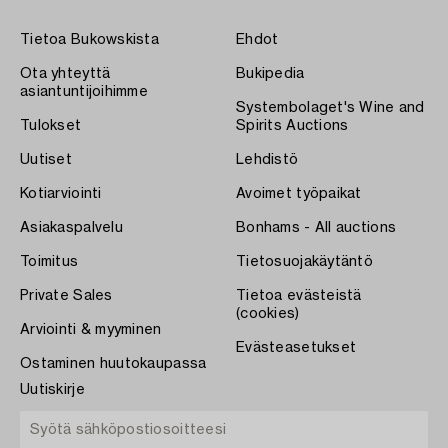
Tietoa Bukowskista
Ehdot
Ota yhteyttä
Bukipedia
asiantuntijoihimme
Systembolaget's Wine and
Tulokset
Spirits Auctions
Uutiset
Lehdistö
Kotiarviointi
Avoimet työpaikat
Asiakaspalvelu
Bonhams - All auctions
Toimitus
Tietosuojakäytäntö
Private Sales
Tietoa evästeistä
(cookies)
Arviointi & myyminen
Evästeasetukset
Ostaminen huutokaupassa
Uutiskirje