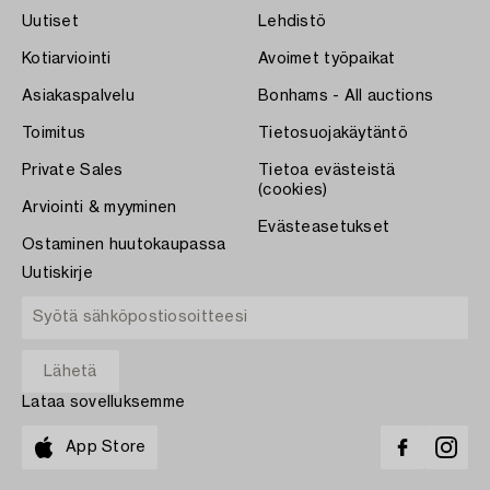
Uutiset
Lehdistö
Kotiarviointi
Avoimet työpaikat
Asiakaspalvelu
Bonhams - All auctions
Toimitus
Tietosuojakäytäntö
Private Sales
Tietoa evästeistä
(cookies)
Arviointi & myyminen
Evästeasetukset
Ostaminen huutokaupassa
Uutiskirje
Lataa sovelluksemme
App Store