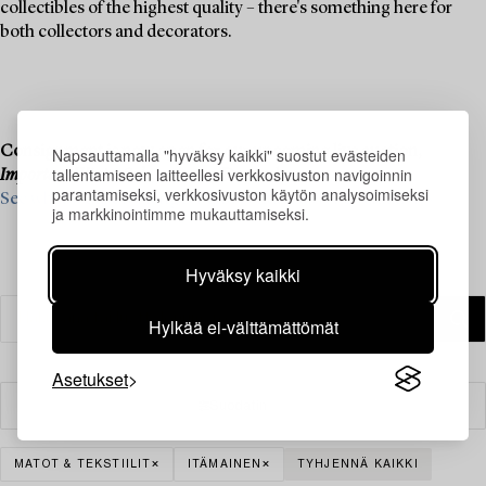
collectibles of the highest quality – there's something here for
both collectors and decorators.
Consignment is now open for our upcoming live auction,
Napsauttamalla "hyväksy kaikki" suostut evästeiden
tallentamiseen laitteellesi verkkosivuston navigoinnin
Important Winter Sale
, on 11–13 December.
parantamiseksi, verkkosivuston käytön analysoimiseksi
See what we are looking for and contact us for a valuation ›
ja markkinointimme mukauttamiseksi.
Hyväksy kaikki
Hylkää ei-välttämättömät
Asetukset
Suodatin
MATOT & TEKSTIILIT
ITÄMAINEN
TYHJENNÄ KAIKKI