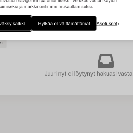
sivuston navigoinnin parantamiseksi, verkkosivuston käytön
oimiseksi ja markkinointimme mukauttamiseksi.
väksy kaikki
Hylkää ei-välttämättömät
Asetukset
KI
Juuri nyt ei löytynyt hakuasi vasta