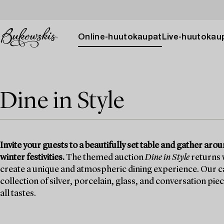
Online-huutokaupat
Live-huutokau
Dine in Style
Invite your guests to a beautifully set table and gather ar
winter festivities.
The themed auction
Dine in Style
returns w
create a unique and atmospheric dining experience. Our ca
collection of silver, porcelain, glass, and conversation pie
all tastes.