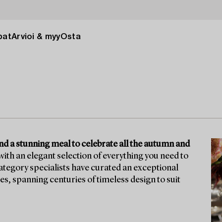
pat
Arvioi & myy
Osta
ound a stunning meal to celebrate all the autumn and
ith an elegant selection of everything you need to
tegory specialists have curated an exceptional
ces, spanning centuries of timeless design to suit