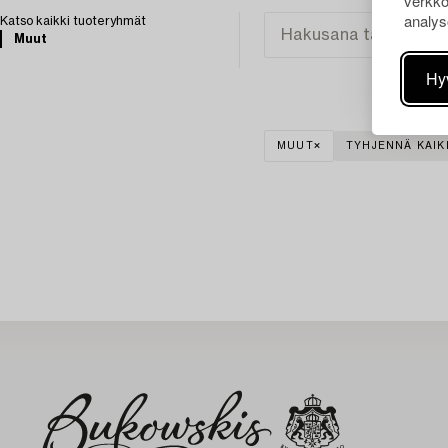
verkko
analys
Katso kaikki tuoteryhmät
Muut
Hy
MUUT
TYHJENNÄ KAIK