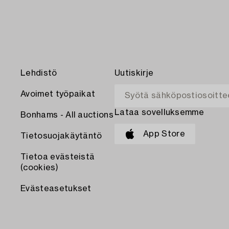
Lehdistö
Uutiskirje
Avoimet työpaikat
Lataa sovelluksemme
Bonhams - All auctions
App Store
Tietosuojakäytäntö
Tietoa evästeistä
(cookies)
Evästeasetukset