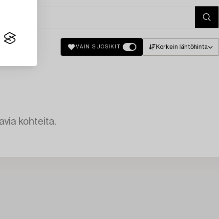
Korkein lähtöhinta
VAIN SUOSIKIT
avia kohteita.