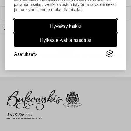
parantamiseksi, verkkosivuston käytön analysoimiseksi
ja markkinointimme mukauttamiseksi.
Suodatin
Hyväksy kaikki
DESIGN
TYHJENNÄ KAIKKI
Hylkää ei-välttämättömät
Asetukset
Juuri nyt ei löytynyt hakuasi vastaavia kohteita.