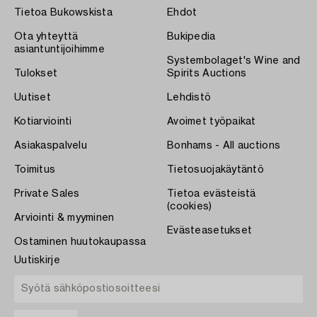
Tietoa Bukowskista
Ehdot
Ota yhteyttä
Bukipedia
asiantuntijoihimme
Systembolaget's Wine and
Tulokset
Spirits Auctions
Uutiset
Lehdistö
Kotiarviointi
Avoimet työpaikat
Asiakaspalvelu
Bonhams - All auctions
Toimitus
Tietosuojakäytäntö
Private Sales
Tietoa evästeistä
(cookies)
Arviointi & myyminen
Evästeasetukset
Ostaminen huutokaupassa
Uutiskirje