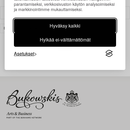
parantamiseksi, verkkosivuston käytön analysoimiseksi
ja markkinointimme mukauttamiseksi.
Suodatin
Hyväksy kaikki
DESIGN
LASI
TYHJENNÄ KAIKKI
Hylkää ei-välttämättömät
Asetukset
Juuri nyt ei löytynyt hakuasi vastaavia kohteita.