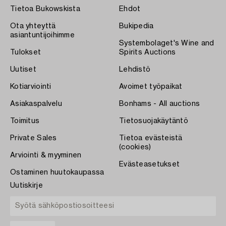
Tietoa Bukowskista
Ehdot
Ota yhteyttä
Bukipedia
asiantuntijoihimme
Systembolaget's Wine and
Tulokset
Spirits Auctions
Uutiset
Lehdistö
Kotiarviointi
Avoimet työpaikat
Asiakaspalvelu
Bonhams - All auctions
Toimitus
Tietosuojakäytäntö
Private Sales
Tietoa evästeistä
(cookies)
Arviointi & myyminen
Evästeasetukset
Ostaminen huutokaupassa
Uutiskirje