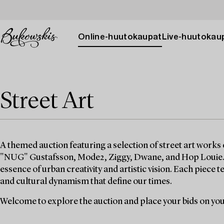
Online-huutokaupat
Live-huutokau
Street Art
A themed auction featuring a selection of street art works
"NUG" Gustafsson, Mode2, Ziggy, Dwane, and Hop Louie. D
essence of urban creativity and artistic vision. Each piece t
and cultural dynamism that define our times.
Welcome to explore the auction and place your bids on you