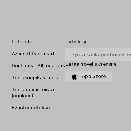
Lehdistö
Uutiskirje
Avoimet työpaikat
Lataa sovelluksemme
Bonhams - All auctions
App Store
Tietosuojakäytäntö
Tietoa evästeistä
(cookies)
Evästeasetukset