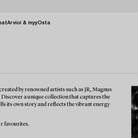
pat
Arvioi & myy
Osta
 created by renowned artists such as JR, Magnus
iscover a unique collection that captures the
ells its own story and reflects the vibrant energy
r favourites.