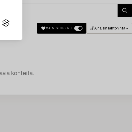
Alhaisin lähtöhinta
VAIN SUOSIKIT
avia kohteita.