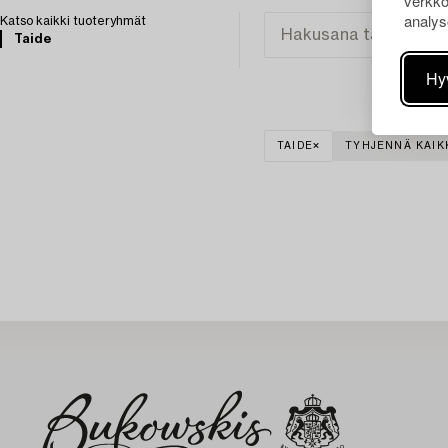
verkko
analys
Katso kaikki tuoteryhmät
Taide
Hy
TAIDE
TYHJENNÄ KAIK