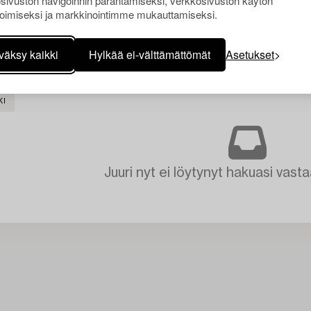
sivuston navigoinnin parantamiseksi, verkkosivuston käytön
oimiseksi ja markkinointimme mukauttamiseksi.
väksy kaikki
Hylkää ei-välttämättömät
Asetukset
KI
Juuri nyt ei löytynyt hakuasi vasta