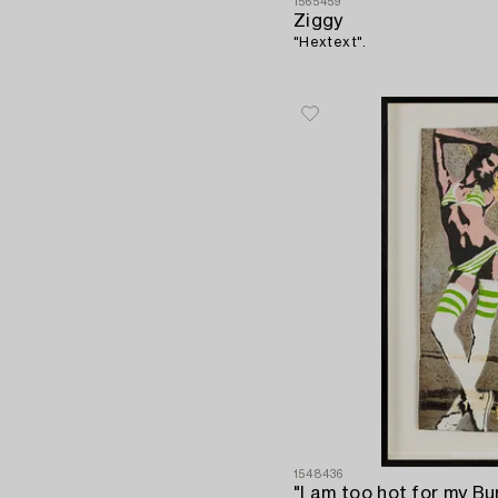
1565459
Ziggy
"Hextext".
1548436
"I am too hot for my Bu