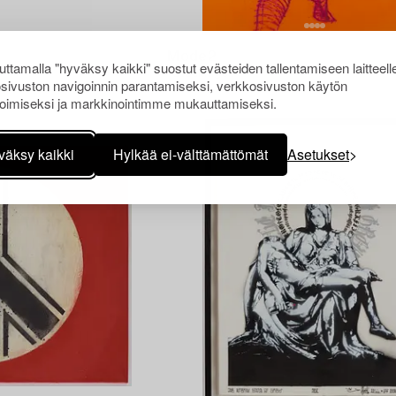
1575542
Mode2
ttamalla "hyväksy kaikki" suostut evästeiden tallentamiseen laitteell
"Stockings".
sivuston navigoinnin parantamiseksi, verkkosivuston käytön
oimiseksi ja markkinointimme mukauttamiseksi.
väksy kaikki
Hylkää ei-välttämättömät
Asetukset