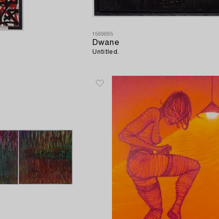
1569695
Dwane
Untitled.