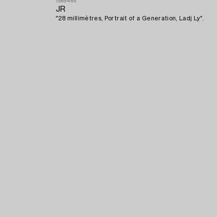
1565465
JR
"28 millimètres, Portrait of a Generation, Ladj Ly".