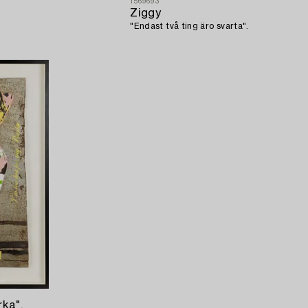
1569693
Ziggy
"Endast två ting äro svarta".
rka".