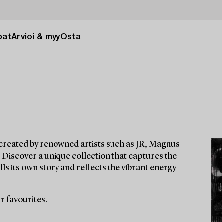
pat
Arvioi & myy
Osta
 created by renowned artists such as JR, Magnus
iscover a unique collection that captures the
ells its own story and reflects the vibrant energy
r favourites.