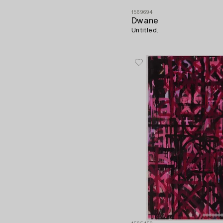
1569694
Dwane
Untitled.