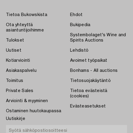
Tietoa Bukowskista
Ehdot
Ota yhteyttä
Bukipedia
asiantuntijoihimme
Systembolaget's Wine and
Tulokset
Spirits Auctions
Uutiset
Lehdistö
Kotiarviointi
Avoimet työpaikat
Asiakaspalvelu
Bonhams - All auctions
Toimitus
Tietosuojakäytäntö
Private Sales
Tietoa evästeistä
(cookies)
Arviointi & myyminen
Evästeasetukset
Ostaminen huutokaupassa
Uutiskirje