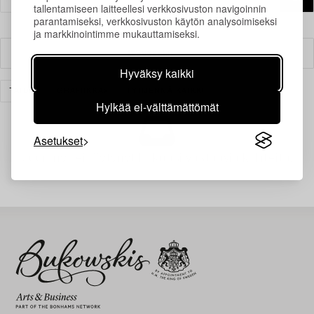
tallentamiseen laitteellesi verkkosivuston navigoinnin
parantamiseksi, verkkosivuston käytön analysoimiseksi
ja markkinointimme mukauttamiseksi.
Suodatin
Hyväksy kaikki
TAIDE
GRAFIIKKA
TYHJENNÄ KAIKKI
Hylkää ei-välttämättömät
Asetukset
Juuri nyt ei löytynyt hakuasi vastaavia kohteita.