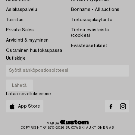
Asiakaspalvelu
Bonhams - All auctions
Toimitus
Tietosuojakäytäntö
Private Sales
Tietoa evästeistä
(cookies)
Arviointi & myyminen
Evästeasetukset
Ostaminen huutokaupassa
Uutiskirje
Lataa sovelluksemme
App Store
MAKSA
COPYRIGHT ©1870-2026 BUKOWSKI AUKTIONER AB