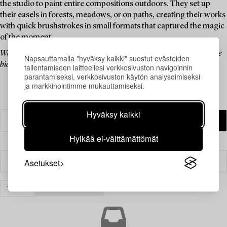
the studio to paint entire compositions outdoors. They set up
their easels in forests, meadows, or on paths, creating their works
with quick brushstrokes in small formats that captured the magic
of the moment.
We invite you to explore the classic works in this themed auction and place
Napsauttamalla "hyväksy kaikki" suostut evästeiden
bids on your favourites.
tallentamiseen laitteellesi verkkosivuston navigoinnin
parantamiseksi, verkkosivuston käytön analysoimiseksi
ja markkinointimme mukauttamiseksi.
Hyväksy kaikki
Hylkää ei-välttämättömät
Asetukset
Suodatin
TAIDE
TYHJENNÄ KAIKKI