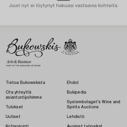
Juuri nyt ei löytynyt hakuasi vastaavia kohteita.
Tietoa Bukowskista
Ehdot
Ota yhteyttä
Bukipedia
asiantuntijoihimme
Systembolaget's Wine and
Tulokset
Spirits Auctions
Uutiset
Lehdistö
Kotiarviointi
Avoimet työpaikat