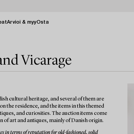
pat
Arvioi & myy
Osta
and Vicarage
ish cultural heritage, and several of them are
 on the residence, and the items in this themed
antiques, and curiosities. The auction items come
 of art and antiques, mainly of Danish origin.
 in terms of reputation for old-fashioned, solid