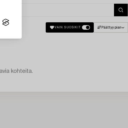
Päättyy pian
VAIN SUOSIKIT
avia kohteita.