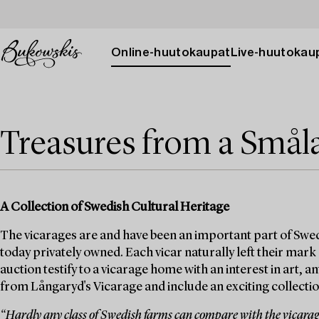
Online-huutokaupat
Live-huutokau
Treasures from a Smål
A Collection of Swedish Cultural Heritage
The vicarages are and have been an important part of Swed
today privately owned. Each vicar naturally left their mark
auction testify to a vicarage home with an interest in art, 
from Långaryd's Vicarage and include an exciting collection
“Hardly any class of Swedish farms can compare with the vicarages