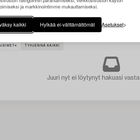
sivuston navigoinnin parantamiseksi, verkkosivuston käytön
oimiseksi ja markkinointimme mukauttamiseksi.
väksy kaikki
Hylkää ei-välttämättömät
Asetukset
AISIMET
TYHJENNÄ KAIKKI
Juuri nyt ei löytynyt hakuasi vasta