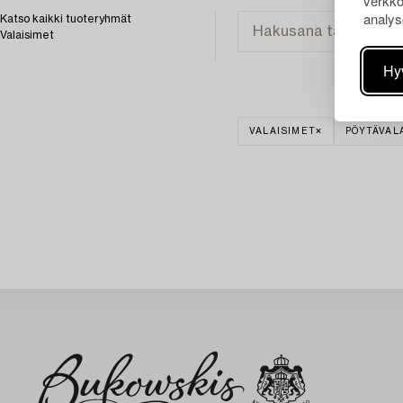
verkko
analys
Katso kaikki tuoteryhmät
Valaisimet
Hy
VALAISIMET
PÖYTÄVAL