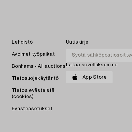
Lehdistö
Uutiskirje
Avoimet työpaikat
Lataa sovelluksemme
Bonhams - All auctions
App Store
Tietosuojakäytäntö
Tietoa evästeistä
(cookies)
Evästeasetukset