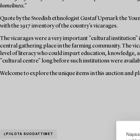
homeliness.”
Quote by the Swedish ethnologist Gustaf Upmark the Youn
with the 1917 inventory of the country's vicarages.
The vicarages were a very important "cultural institution" i
central gathering place in the farming community. The vica
level of literacy who could impart education, knowledge, a
"cultural centre" long before such institutions were availabl
Welcome to explore the unique items in this auction and pla
Napsau
PIILOTA SUODATTIMET