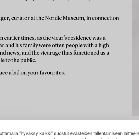
ger, curator at the Nordic Museum, in connection
n earlier times, as the vicar's residence was a
r and his family were often people with a high
nd news, and the vicarage thus functioned as a
e to the public.
ce a bid on your favourites.
ttamalla "hyväksy kaikki" suostut evästeiden tallentamiseen laitteell