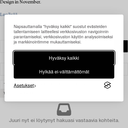
Design in November.
Lue lisää
Napsauttamalla "hyväksy kaikki" suostut evästeiden
tallentamiseen laitteellesi verkkosivuston navigoinnin
parantamiseksi, verkkosivuston käytön analysoimiseksi
ja markkinointimme mukauttamiseksi.
Hyväksy kaikki
Suodatin
Hylkää ei-välttämättömät
Asetukset
TAIDE
MODERNI KANSAINVÄLINEN TAIDE
TYHJENNÄ KAIKKI
Juuri nyt ei löytynyt hakuasi vastaavia kohteita.