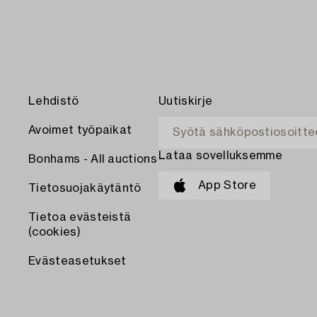
Lehdistö
Uutiskirje
Avoimet työpaikat
Lataa sovelluksemme
Bonhams - All auctions
App Store
Tietosuojakäytäntö
Tietoa evästeistä
(cookies)
Evästeasetukset