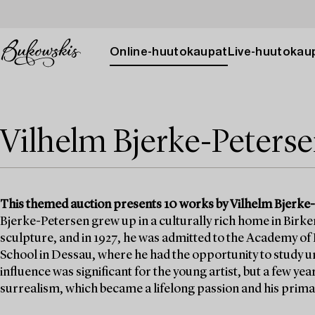
Online-huutokaupat
Live-huutokau
Vilhelm Bjerke-Peters
This themed auction presents 10 works by Vilhelm Bjerke-Pe
Bjerke-Petersen grew up in a culturally rich home in Birker
sculpture, and in 1927, he was admitted to the Academy of F
School in Dessau, where he had the opportunity to study u
influence was significant for the young artist, but a few ye
surrealism, which became a lifelong passion and his prim