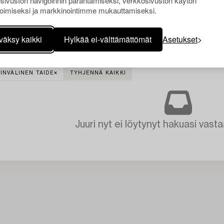
sivuston navigoinnin parantamiseksi, verkkosivuston käytön
oimiseksi ja markkinointimme mukauttamiseksi.
väksy kaikki
Hylkää ei-välttämättömät
Asetukset
INVÄLINEN TAIDE
TYHJENNÄ KAIKKI
Juuri nyt ei löytynyt hakuasi vasta