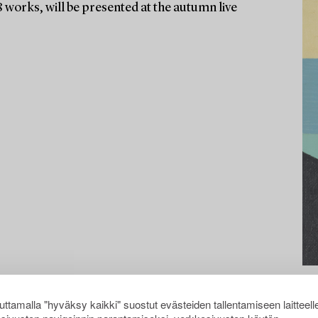
8 works, will be presented at the autumn live
ttamalla "hyväksy kaikki" suostut evästeiden tallentamiseen laitteell