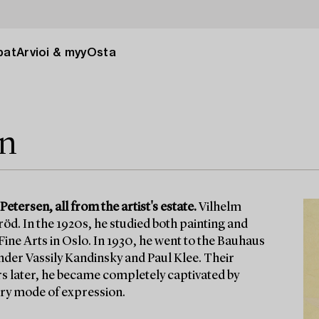
pat
Arvioi & myy
Osta
en
tersen, all from the artist's estate.
Vilhelm
öd. In the 1920s, he studied both painting and
ine Arts in Oslo. In 1930, he went to the Bauhaus
nder Vassily Kandinsky and Paul Klee. Their
ars later, he became completely captivated by
ary mode of expression.