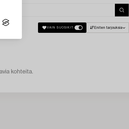
Eniten tarjouksia
VAIN SUOSIKIT
avia kohteita.