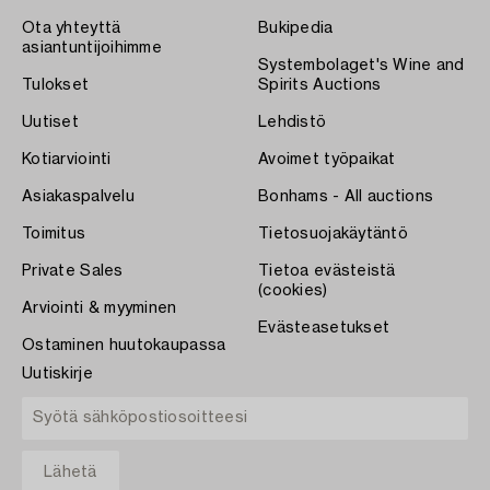
Ota yhteyttä
Bukipedia
asiantuntijoihimme
Systembolaget's Wine and
Tulokset
Spirits Auctions
Uutiset
Lehdistö
Kotiarviointi
Avoimet työpaikat
Asiakaspalvelu
Bonhams - All auctions
Toimitus
Tietosuojakäytäntö
Private Sales
Tietoa evästeistä
(cookies)
Arviointi & myyminen
Evästeasetukset
Ostaminen huutokaupassa
Uutiskirje