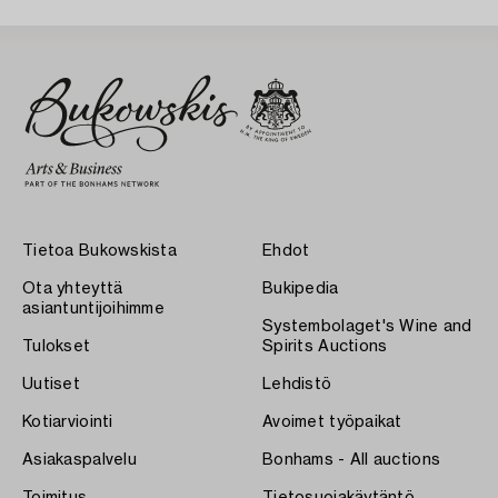
Tietoa Bukowskista
Ehdot
Ota yhteyttä
Bukipedia
asiantuntijoihimme
Systembolaget's Wine and
Tulokset
Spirits Auctions
Uutiset
Lehdistö
Kotiarviointi
Avoimet työpaikat
Asiakaspalvelu
Bonhams - All auctions
Toimitus
Tietosuojakäytäntö