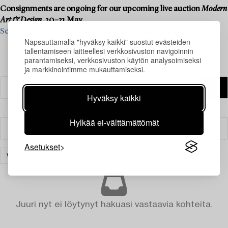
Consignments are ongoing for our upcoming live auction
Modern
Art & Design
, 20–21 May.
See what we are looking for and contact us for a valuation ›
Napsauttamalla "hyväksy kaikki" suostut evästeiden
tallentamiseen laitteellesi verkkosivuston navigoinnin
parantamiseksi, verkkosivuston käytön analysoimiseksi
ja markkinointimme mukauttamiseksi.
Hyväksy kaikki
Hylkää ei-välttämättömät
Suodatin
Asetukset
VALAISIMET
KATTOVALAISIMET
TYHJENNÄ KAIKKI
Juuri nyt ei löytynyt hakuasi vastaavia kohteita.