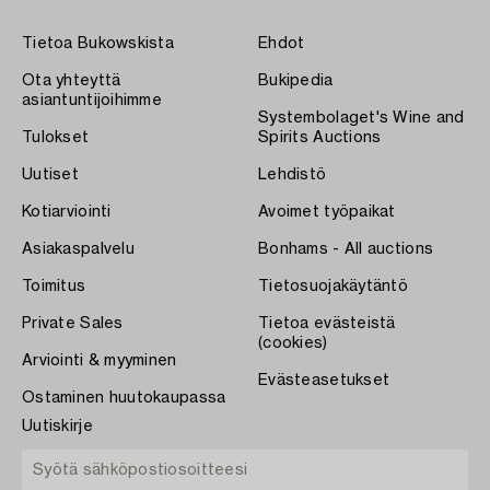
Tietoa Bukowskista
Ehdot
Ota yhteyttä
Bukipedia
asiantuntijoihimme
Systembolaget's Wine and
Tulokset
Spirits Auctions
Uutiset
Lehdistö
Kotiarviointi
Avoimet työpaikat
Asiakaspalvelu
Bonhams - All auctions
Toimitus
Tietosuojakäytäntö
Private Sales
Tietoa evästeistä
(cookies)
Arviointi & myyminen
Evästeasetukset
Ostaminen huutokaupassa
Uutiskirje