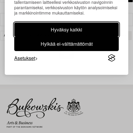
tallentamiseen laitteellesi verkkosivuston navigoinnin
parantamiseksi, verkkosivuston käytön analysoimiseksi
ja markkinointimme mukauttamiseksi.
Suodatin
Hyväksy kaikki
AASIALAINEN KERAMIIKKA JA TAIDEKÄSITYÖ
TYHJENNÄ KAIKKI
Hylkää ei-välttämättömät
Asetukset
Juuri nyt ei löytynyt hakuasi vastaavia kohteita.