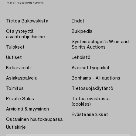
Tietoa Bukowskista
Ehdot
Ota yhteyttä
Bukipedia
asiantuntijoihimme
Systembolaget's Wine and
Tulokset
Spirits Auctions
Uutiset
Lehdistö
Kotiarviointi
Avoimet työpaikat
Asiakaspalvelu
Bonhams - All auctions
Toimitus
Tietosuojakäytäntö
Private Sales
Tietoa evästeistä
(cookies)
Arviointi & myyminen
Evästeasetukset
Ostaminen huutokaupassa
Uutiskirje