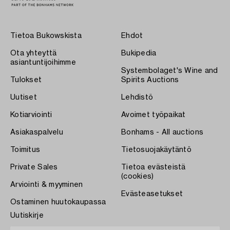
Tietoa Bukowskista
Ehdot
Ota yhteyttä
Bukipedia
asiantuntijoihimme
Systembolaget's Wine and
Tulokset
Spirits Auctions
Uutiset
Lehdistö
Kotiarviointi
Avoimet työpaikat
Asiakaspalvelu
Bonhams - All auctions
Toimitus
Tietosuojakäytäntö
Private Sales
Tietoa evästeistä
(cookies)
Arviointi & myyminen
Evästeasetukset
Ostaminen huutokaupassa
Uutiskirje