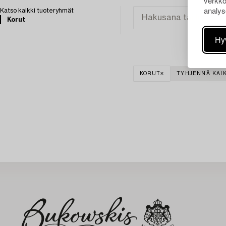
verkko
analys
Katso kaikki tuoteryhmät
Korut
Hy
KORUT
TYHJENNÄ KAIK