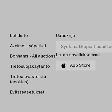
Lehdistö
Uutiskirje
Avoimet työpaikat
Lataa sovelluksemme
Bonhams - All auctions
App Store
Tietosuojakäytäntö
Tietoa evästeistä
(cookies)
Evästeasetukset