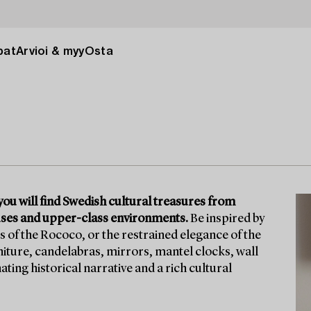
pat
Arvioi & myy
Osta
ou will find Swedish cultural treasures from
ouses and upper-class environments.
Be inspired by
s of the Rococo, or the restrained elegance of the
niture, candelabras, mirrors, mantel clocks, wall
ing historical narrative and a rich cultural