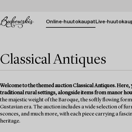
Online-huutokaupat
Live-huutokau
Classical Antiques
Welcome to the themed auction Classical Antiques. Here, y
traditional rural settings, alongside items from manor h
the majestic weight of the Baroque, the softly flowing form
Gustavian era. The auction includes a wide selection of fur
sconces, and much more, with each piece carrying a fascinat
heritage.