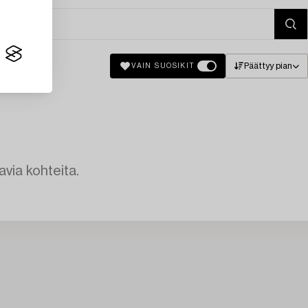
Päättyy pian
VAIN SUOSIKIT
avia kohteita.