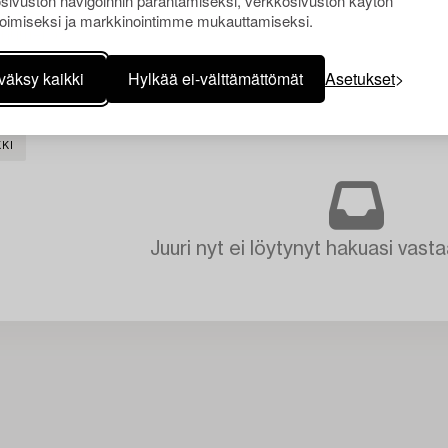
sivuston navigoinnin parantamiseksi, verkkosivuston käytön
oimiseksi ja markkinointimme mukauttamiseksi.
väksy kaikki
Hylkää ei-välttämättömät
Asetukset
KI
Juuri nyt ei löytynyt hakuasi vasta