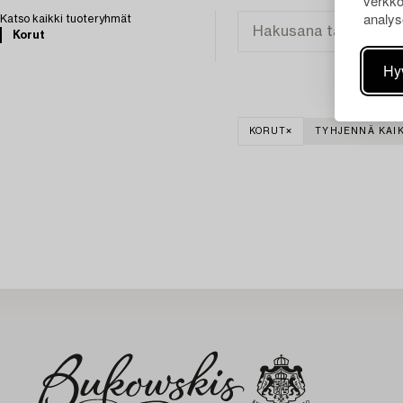
verkko
analys
Katso kaikki tuoteryhmät
Korut
Hy
KORUT
TYHJENNÄ KAIK