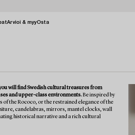
pat
Arvioi & myy
Osta
ou will find Swedish cultural treasures from
ouses and upper-class environments.
Be inspired by
s of the Rococo, or the restrained elegance of the
niture, candelabras, mirrors, mantel clocks, wall
ing historical narrative and a rich cultural