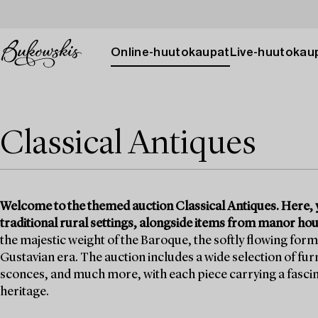
Online-huutokaupat
Live-huutokau
Classical Antiques
Welcome to the themed auction Classical Antiques. Here, y
traditional rural settings, alongside items from manor h
the majestic weight of the Baroque, the softly flowing form
Gustavian era. The auction includes a wide selection of fur
sconces, and much more, with each piece carrying a fascinat
heritage.