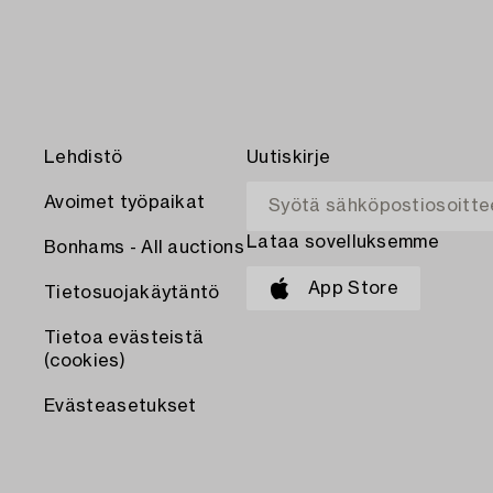
Lehdistö
Uutiskirje
Avoimet työpaikat
Lataa sovelluksemme
Bonhams - All auctions
App Store
Tietosuojakäytäntö
Tietoa evästeistä
(cookies)
Evästeasetukset