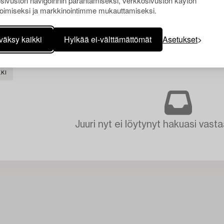
sivuston navigoinnin parantamiseksi, verkkosivuston käytön
oimiseksi ja markkinointimme mukauttamiseksi.
väksy kaikki
Hylkää ei-välttämättömät
Asetukset
KI
Juuri nyt ei löytynyt hakuasi vasta